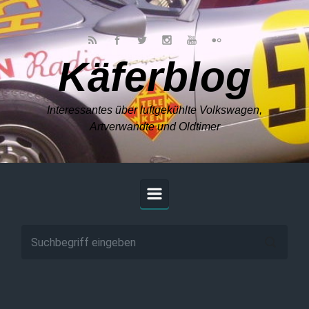
Zum Hauptinhalt springen
Käferblog
Interessantes über luftgekühlte Volkswagen,
Artverwandte und Oldtimer