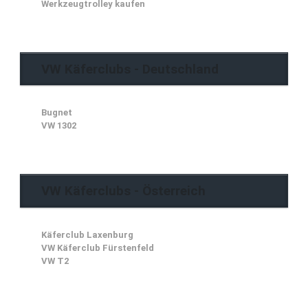
Werkzeugtrolley kaufen
VW Käferclubs - Deutschland
Bugnet
VW 1302
VW Käferclubs - Österreich
Käferclub Laxenburg
VW Käferclub Fürstenfeld
VW T2