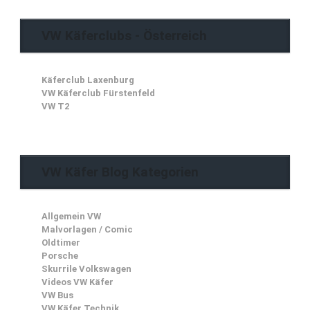
VW Käferclubs - Österreich
Käferclub Laxenburg
VW Käferclub Fürstenfeld
VW T2
VW Käfer Blog Kategorien
Allgemein VW
Malvorlagen / Comic
Oldtimer
Porsche
Skurrile Volkswagen
Videos VW Käfer
VW Bus
VW Käfer Technik