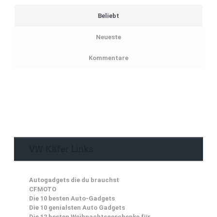
Beliebt
Neueste
Kommentare
VW Käfer Links
Autogadgets die du brauchst
CFMOTO
Die 10 besten Auto-Gadgets
Die 10 genialsten Auto Gadgets
Die 12 besten Weihnachtsgeschenke für