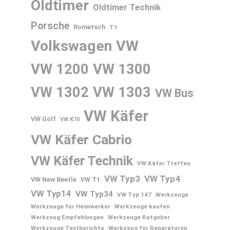
Oldtimer
Oldtimer Technik
Porsche
Rometsch
T1
Volkswagen
VW
VW 1200
VW 1300
VW 1302
VW 1303
VW Bus
VW Käfer
VW Golf
VW K70
VW Käfer Cabrio
VW Käfer Technik
VW Käfer Treffen
VW Typ3
VW Typ4
VW New Beetle
VW T1
VW Typ14
VW Typ34
VW Typ 147
Werkzeuge
Werkzeuge für Heimwerker
Werkzeuge kaufen
Werkzeug Empfehlungen
Werkzeuge Ratgeber
Werkzeuge Testberichte
Werkzeug für Reparaturen