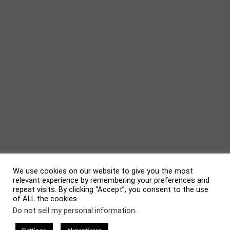
We use cookies on our website to give you the most
relevant experience by remembering your preferences and
repeat visits. By clicking “Accept”, you consent to the use
of ALL the cookies.
evolve
theme by Theme4Press • Powered by
WordPress
Do not sell my personal information
.