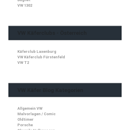
VW 1302
VW Käferclubs - Österreich
Käferclub Laxenburg
VW Käferclub Fürstenfeld
VW T2
VW Käfer Blog Kategorien
Allgemein VW
Malvorlagen / Comic
Oldtimer
Porsche