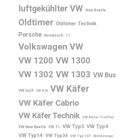
luftgekühlter VW
New Beetle
Oldtimer
Oldtimer Technik
Porsche
Rometsch
T1
Volkswagen
VW
VW 1200
VW 1300
VW 1302
VW 1303
VW Bus
VW Käfer
VW Golf
VW K70
VW Käfer Cabrio
VW Käfer Technik
VW Käfer Treffen
VW Typ3
VW Typ4
VW New Beetle
VW T1
VW Typ14
VW Typ34
VW Typ 147
Werkzeuge