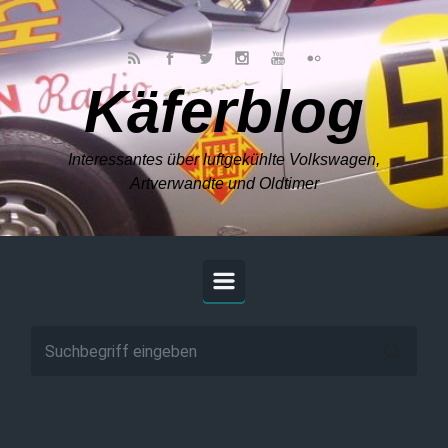
Zum Hauptinhalt springen
Käferblog
Interessantes über luftgekühlte Volkswagen,
Artverwandte und Oldtimer