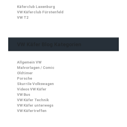
Käferclub Laxenburg
VW Käferclub Fürstenfeld
VW T2
VW Käfer Blog Kategorien
Allgemein VW
Malvorlagen / Comic
Oldtimer
Porsche
Skurrile Volkswagen
Videos VW Käfer
VW Bus
VW Käfer Technik
VW Käfer unterwegs
VW Käfertreffen