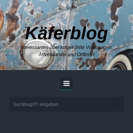
Zum Hauptinhalt springen
Käferblog
Interessantes über luftgekühlte Volkswagen,
Artverwandte und Oldtimer