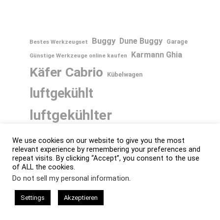
Buggy
Dune Buggy
Bestes Werkzeugset
Garage
Karmann Ghia
Günstige Werkzeuge online kaufen
Käfer Cabrio
Kübelwagen
luftgekühlt
luftgekühlter
Volkswagen
We use cookies on our website to give you the most
relevant experience by remembering your preferences and
luftgekühlter VW
repeat visits. By clicking “Accept”, you consent to the use
New Beetle
of ALL the cookies.
Oldtimer
Do not sell my personal information
.
Oldtimer Technik
Porsche
Settings
Akzeptieren
Rometsch
T1
Volkswagen
VW