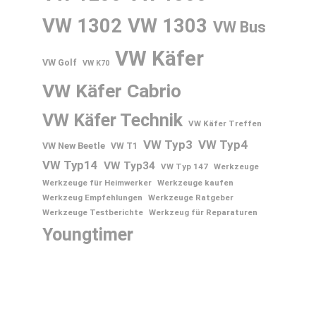
VW 1302
VW 1303
VW Bus
VW Käfer
VW Golf
VW K70
VW Käfer Cabrio
VW Käfer Technik
VW Käfer Treffen
VW Typ3
VW Typ4
VW New Beetle
VW T1
VW Typ14
VW Typ34
VW Typ 147
Werkzeuge
Werkzeuge für Heimwerker
Werkzeuge kaufen
Werkzeug Empfehlungen
Werkzeuge Ratgeber
Werkzeuge Testberichte
Werkzeug für Reparaturen
Youngtimer