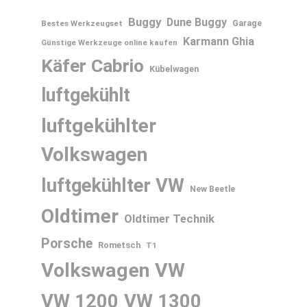
Buggy
Dune Buggy
Bestes Werkzeugset
Garage
Karmann Ghia
Günstige Werkzeuge online kaufen
Käfer Cabrio
Kübelwagen
luftgekühlt
luftgekühlter
Volkswagen
luftgekühlter VW
New Beetle
Oldtimer
Oldtimer Technik
Porsche
Rometsch
T1
Volkswagen
VW
VW 1200
VW 1300