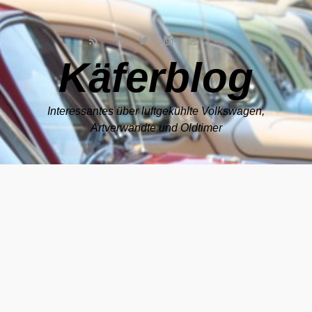
Zum Hauptinhalt springen
Käferblog
Interessantes über luftgekühlte Volkswagen,
Artverwandte und Oldtimer