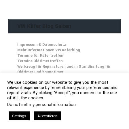
VW Käfer Blog Seiten
Impressum & Datenschutz
Mehr Informationen VW Käferblog
Termine für Käfertreffen
Termine Oldtimertreffen
Werkzeug für Reparaturen und in Standhaltung für
Oldtimer und Youngtimer
We use cookies on our website to give you the most
relevant experience by remembering your preferences and
repeat visits. By clicking “Accept”, you consent to the use
of ALL the cookies.
Do not sell my personal information
.
Settings
Akzeptieren