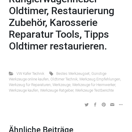
Oldtimer, Restaurierung
Zubehör, Karosserie
Reparatur Tools, Tipps
Oldtimer restaurieren.
VW Käfer Technik
Bestes Werkzeugset
,
Günstige
Werkzeuge online kaufen
,
Oldtimer Technik
,
Werkzeug Empfehlungen
,
Werkzeug für Reparaturen
,
Werkzeuge
,
Werkzeuge für Heimwerker
,
Werkzeuge kaufen
,
Werkzeuge Ratgeber
,
Werkzeuge Testberichte
Ähnliche Beiträge