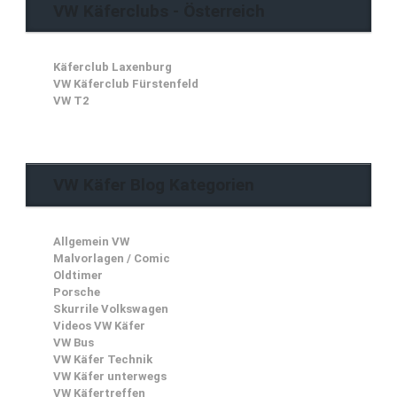
VW Käferclubs - Österreich
Käferclub Laxenburg
VW Käferclub Fürstenfeld
VW T2
VW Käfer Blog Kategorien
Allgemein VW
Malvorlagen / Comic
Oldtimer
Porsche
Skurrile Volkswagen
Videos VW Käfer
VW Bus
VW Käfer Technik
VW Käfer unterwegs
VW Käfertreffen