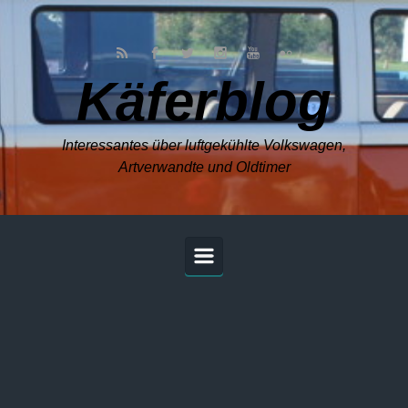
Zum Hauptinhalt springen
Käferblog
Interessantes über luftgekühlte Volkswagen,
Artverwandte und Oldtimer