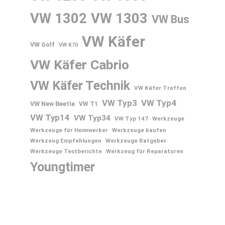
VW 1302
VW 1303
VW Bus
VW Käfer
VW Golf
VW K70
VW Käfer Cabrio
VW Käfer Technik
VW Käfer Treffen
VW Typ3
VW Typ4
VW New Beetle
VW T1
VW Typ14
VW Typ34
VW Typ 147
Werkzeuge
Werkzeuge für Heimwerker
Werkzeuge kaufen
Werkzeug Empfehlungen
Werkzeuge Ratgeber
Werkzeuge Testberichte
Werkzeug für Reparaturen
Youngtimer