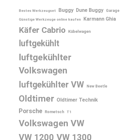
Buggy
Dune Buggy
Bestes Werkzeugset
Garage
Karmann Ghia
Günstige Werkzeuge online kaufen
Käfer Cabrio
Kübelwagen
luftgekühlt
luftgekühlter
Volkswagen
luftgekühlter VW
New Beetle
Oldtimer
Oldtimer Technik
Porsche
Rometsch
T1
Volkswagen
VW
VW 1200
VW 1300