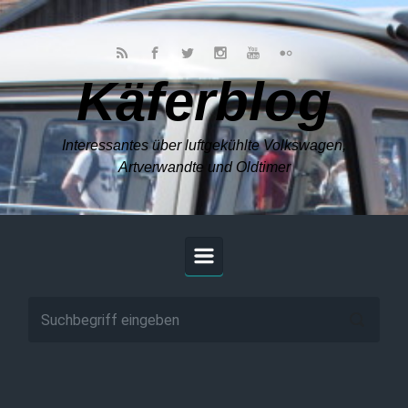
Zum Hauptinhalt springen
Käferblog
Interessantes über luftgekühlte Volkswagen,
Artverwandte und Oldtimer