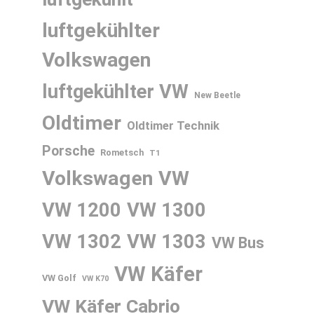
luftgekühlter
Volkswagen
luftgekühlter VW
New Beetle
Oldtimer
Oldtimer Technik
Porsche
Rometsch
T1
Volkswagen
VW
VW 1200
VW 1300
VW 1302
VW 1303
VW Bus
VW Käfer
VW Golf
VW K70
VW Käfer Cabrio