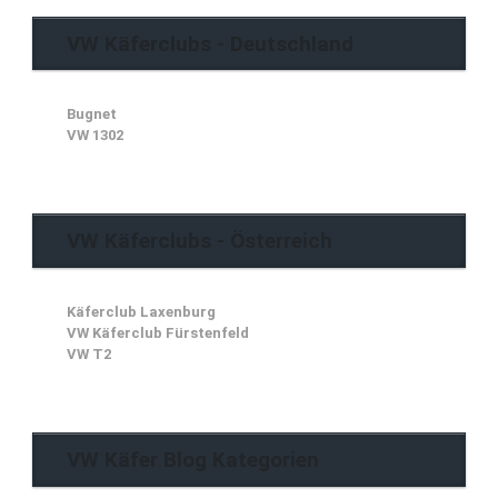
VW Käferclubs - Deutschland
Bugnet
VW 1302
VW Käferclubs - Österreich
Käferclub Laxenburg
VW Käferclub Fürstenfeld
VW T2
VW Käfer Blog Kategorien