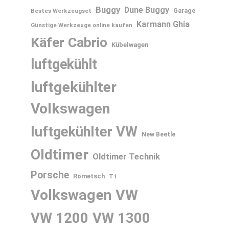
Buggy
Dune Buggy
Bestes Werkzeugset
Garage
Karmann Ghia
Günstige Werkzeuge online kaufen
Käfer Cabrio
Kübelwagen
luftgekühlt
luftgekühlter
Volkswagen
luftgekühlter VW
New Beetle
Oldtimer
Oldtimer Technik
Porsche
Rometsch
T1
Volkswagen
VW
VW 1200
VW 1300