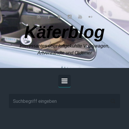
Zum Hauptinhalt springen
Käferblog
Interessantes über luftgekühlte Volkswagen,
Artverwandte und Oldtimer