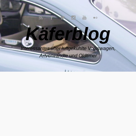
Zum Hauptinhalt springen
Käferblog
Interessantes über luftgekühlte Volkswagen,
Artverwandte und Oldtimer