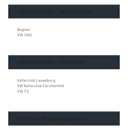
VW Käferclubs - Deutschland
Bugnet
VW 1302
VW Käferclubs - Österreich
Käferclub Laxenburg
VW Käferclub Fürstenfeld
VW T2
VW Käfer Blog Kategorien