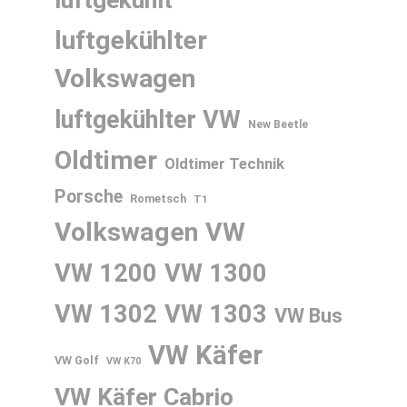
luftgekühlt
luftgekühlter
Volkswagen
luftgekühlter VW
New Beetle
Oldtimer
Oldtimer Technik
Porsche
Rometsch
T1
Volkswagen
VW
VW 1200
VW 1300
VW 1302
VW 1303
VW Bus
VW Käfer
VW Golf
VW K70
VW Käfer Cabrio