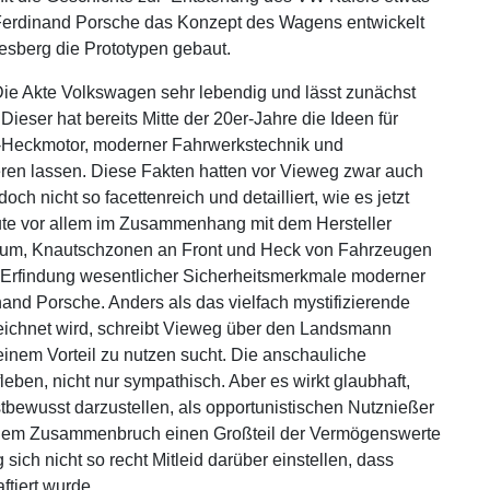
t Ferdinand Porsche das Konzept des Wagens entwickelt
lesberg die Prototypen gebaut.
ie Akte Volkswagen sehr lebendig und lässt zunächst
eser hat bereits Mitte der 20er-Jahre die Ideen für
r-Heckmotor, moderner Fahrwerkstechnik und
eren lassen. Diese Fakten hatten vor Vieweg zwar auch
h nicht so facettenreich und detailliert, wie es jetzt
eute vor allem im Zusammenhang mit dem Hersteller
iraum, Knautschzonen an Front und Heck von Fahrzeugen
i der Erfindung wesentlicher Sicherheitsmerkmale moderner
and Porsche. Anders als das vielfach mystifizierende
zeichnet wird, schreibt Vieweg über den Landsmann
einem Vorteil zu nutzen sucht. Die anschauliche
eben, nicht nur sympathisch. Aber es wirkt glaubhaft,
stbewusst darzustellen, als opportunistischen Nutznießer
or dem Zusammenbruch einen Großteil der Vermögenswerte
 sich nicht so recht Mitleid darüber einstellen, dass
tiert wurde.