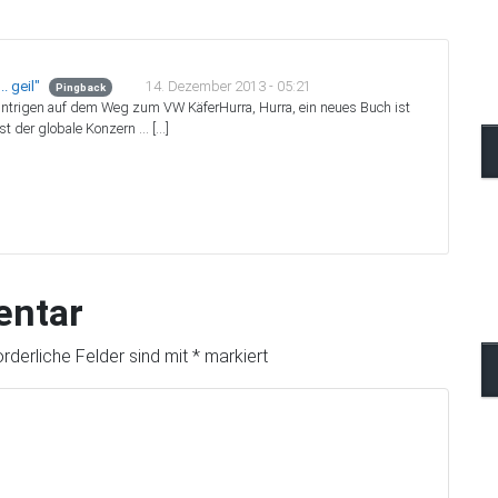
14. Dezember 2013 - 05:21
. geil"
Pingback
 Intrigen auf dem Weg zum VW KäferHurra, Hurra, ein neues Buch ist
t der globale Konzern … […]
entar
orderliche Felder sind mit
*
markiert