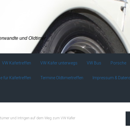
verwandte und Oldtimer
VW Käfertreffen
VW Käfer unterwegs
VW Bus
Porsche
e für Käfertreffen
Termine Oldtimertreffen
Impressum & Daten
rrtümer und Intrigen auf dem Weg zum VW Käfer