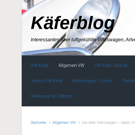
Zum Hauptinhalt springen
Käferblog
Interessantes über luftgekühlte Volkswagen, Art
VW Käfer
Allgemein VW
VW Käfer Technik
Videos VW Käfer
Malvorlagen / Comic
Termin
Werkzeug für Oldtimer
Startseite
Allgemein VW
Die Akte Volkswagen – Ideen, I