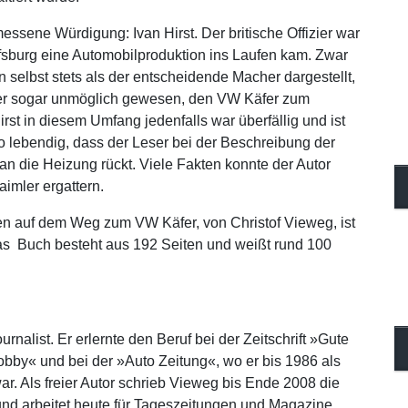
essene Würdigung: Ivan Hirst. Der britische Offizier war
lfsburg eine Automobilproduktion ins Laufen kam. Zwar
 selbst stets als der entscheidende Macher dargestellt,
oder sogar unmöglich gewesen, den VW Käfer zum
st in diesem Umfang jedenfalls war überfällig und ist
lebendig, dass der Leser bei der Beschreibung der
an die Heizung rückt. Viele Fakten konnte der Autor
imler ergattern.
gen auf dem Weg zum VW Käfer, von Christof Vieweg, ist
s Buch besteht aus 192 Seiten und weißt rund 100
rnalist. Er erlernte den Beruf bei der Zeitschrift »Gute
by« und bei der »Auto Zeitung«, wo er bis 1986 als
r. Als freier Autor schrieb Vieweg bis Ende 2008 die
 arbeitet heute für Tageszeitungen und Magazine.