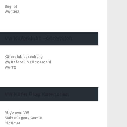
Bugnet
VW 1302
VW Käferclubs - Österreich
Käferclub Laxenburg
VW Käferclub Fürstenfeld
VW T2
VW Käfer Blog Kategorien
Allgemein VW
Malvorlagen / Comic
Oldtimer