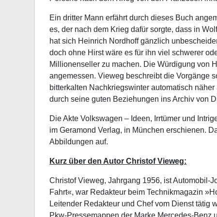
Ein dritter Mann erfährt durch dieses Buch angem
es, der nach dem Krieg dafür sorgte, dass in Wo
hat sich Heinrich Nordhoff gänzlich unbescheiden
doch ohne Hirst wäre es für ihn viel schwerer 
Millionenseller zu machen. Die Würdigung von Hir
angemessen. Vieweg beschreibt die Vorgänge so 
bitterkalten Nachkriegswinter automatisch näher 
durch seine guten Beziehungen ins Archiv von Da
Die Akte Volkswagen – Ideen, Irrtümer und Intri
im Geramond Verlag, in München erschienen. Da
Abbildungen auf.
Kurz über den Autor Christof Vieweg:
Christof Vieweg, Jahrgang 1956, ist Automobil-Jou
Fahrt«, war Redakteur beim Technikmagazin »Hob
Leitender Redakteur und Chef vom Dienst tätig wa
Pkw-Pressemappen der Marke Mercedes-Benz und