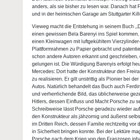
anders, als sie bisher zu lesen war. Danach ha
und in der heimischen Garage am Stuttgarter Kil
Vieweg macht die Entstehung in seinem Buch ,,D
einen gewissen Bela Barenyi ins Spiel kommen. Di
einen Kleinwagen mit luftgekühltem Vierzylinde
Plattformrahmen zu Papier gebracht und patenti
schon andere Autoren erkannt und geschrieben, doc
gelungen ist. Die Würdigung Barenyis erfolgt h
Mercedes: Dort hatte der Konstrukteur den Fre
zu realisieren. Er gilt unstrittig als Pionier be
Autos. Natürlich behandelt das Buch auch Ferdin
und verherrlichende Bild, das üblicherweise ge
Hitlers, dessen Einfluss und Macht Porsche zu s
Schreibweise lässt Porsche geradezu wieder aufl
den Konstrukteur als jähzornig und äußerst selb
im Dritten Reich, dessen Familie rechtzeitig v
in Sicherheit bringen konnte. Bei der Lektüre mag
Porsche nach dem Krieg von den Franzosen inhaf