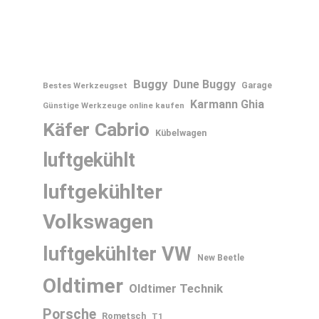
Buggy
Dune Buggy
Bestes Werkzeugset
Garage
Karmann Ghia
Günstige Werkzeuge online kaufen
Käfer Cabrio
Kübelwagen
luftgekühlt
luftgekühlter
Volkswagen
luftgekühlter VW
New Beetle
Oldtimer
Oldtimer Technik
Porsche
Rometsch
T1