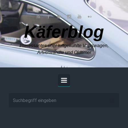
Zum Hauptinhalt springen
Käferblog
Interessantes über luftgekühlte Volkswagen,
Artverwandte und Oldtimer