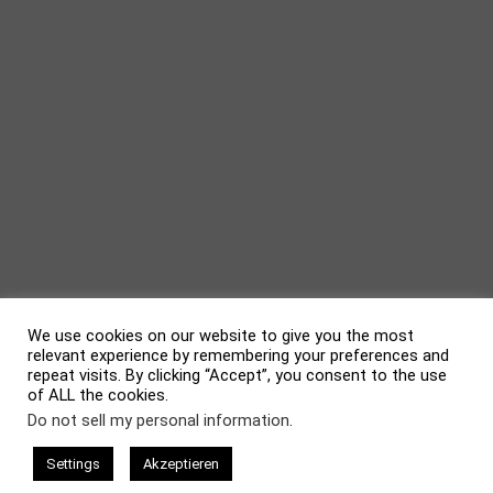
We use cookies on our website to give you the most
relevant experience by remembering your preferences and
repeat visits. By clicking “Accept”, you consent to the use
of ALL the cookies.
evolve
theme by Theme4Press • Powered by
WordPress
Do not sell my personal information
.
Settings
Akzeptieren