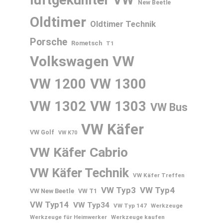
luftgekühlter VW
New Beetle
Oldtimer
Oldtimer Technik
Porsche
Rometsch
T1
Volkswagen
VW
VW 1200
VW 1300
VW 1302
VW 1303
VW Bus
VW Käfer
VW Golf
VW K70
VW Käfer Cabrio
VW Käfer Technik
VW Käfer Treffen
VW Typ3
VW Typ4
VW New Beetle
VW T1
VW Typ14
VW Typ34
VW Typ 147
Werkzeuge
Werkzeuge für Heimwerker
Werkzeuge kaufen