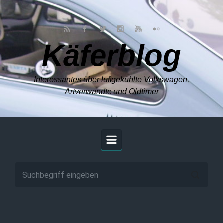
Zum Hauptinhalt springen
Käferblog
Interessantes über luftgekühlte Volkswagen,
Artverwandte und Oldtimer