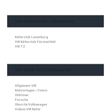
VW Käferclubs - Österreich
Käferclub Laxenburg
VW Käferclub Fürstenfeld
VW T2
VW Käfer Blog Kategorien
Allgemein VW
Malvorlagen / Comic
Oldtimer
Porsche
Skurrile Volkswagen
Videos VW Käfer