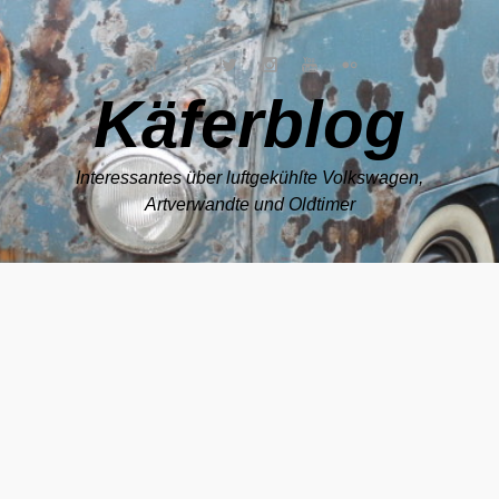
Zum Hauptinhalt springen
Käferblog
Interessantes über luftgekühlte Volkswagen,
Artverwandte und Oldtimer