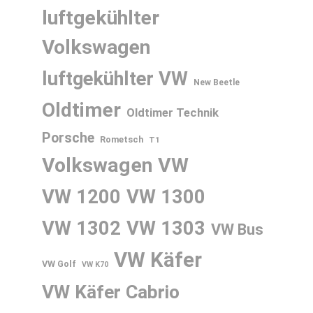
luftgekühlter
Volkswagen
luftgekühlter VW
New Beetle
Oldtimer
Oldtimer Technik
Porsche
Rometsch
T1
Volkswagen
VW
VW 1200
VW 1300
VW 1302
VW 1303
VW Bus
VW Käfer
VW Golf
VW K70
VW Käfer Cabrio