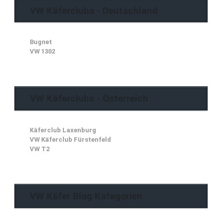
VW Käferclubs - Deutschland
Bugnet
VW 1302
VW Käferclubs - Österreich
Käferclub Laxenburg
VW Käferclub Fürstenfeld
VW T2
VW Käfer Blog Kategorien