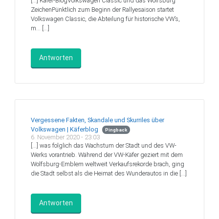
[…] Käfer-BlogVolkswagen Classic und das Wolfsburg
ZeichenPünktlich zum Beginn der Rallyesaison startet
Volkswagen Classic, die Abteilung für historische VW’s,
m… […]
Antworten
Vergessene Fakten, Skandale und Skurriles über
Volkswagen | Käferblog
Pingback
6. November 2020 - 23:03
[…] was folglich das Wachstum der Stadt und des VW-
Werks vorantrieb. Während der VW-Käfer geziert mit dem
Wolfsburg-Emblem weltweit Verkaufsrekorde brach, ging
die Stadt selbst als die Heimat des Wunderautos in die […]
Antworten