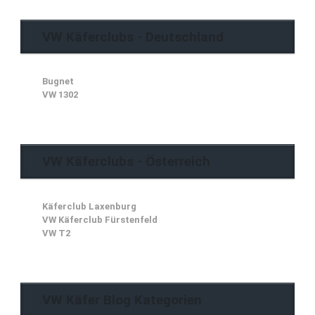
VW Käferclubs - Deutschland
Bugnet
VW 1302
VW Käferclubs - Österreich
Käferclub Laxenburg
VW Käferclub Fürstenfeld
VW T2
VW Käfer Blog Kategorien