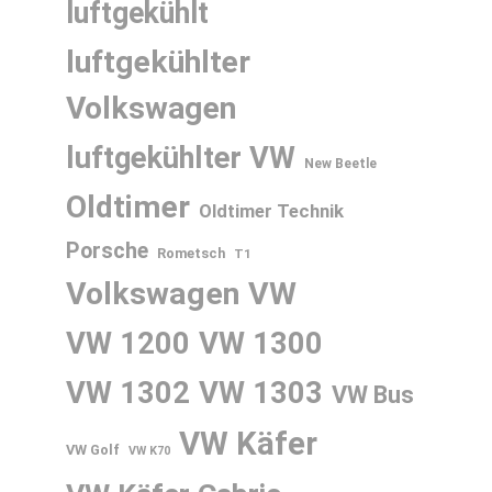
luftgekühlt
luftgekühlter
Volkswagen
luftgekühlter VW
New Beetle
Oldtimer
Oldtimer Technik
Porsche
Rometsch
T1
Volkswagen
VW
VW 1200
VW 1300
VW 1302
VW 1303
VW Bus
VW Käfer
VW Golf
VW K70