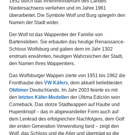
1952 durch das Innenministerium des Landes
Niedersachsens verliehen und im Jahre 1961
überarbeitet. Die Symbole Wolf und Burg spiegeln den
Namen der Stadt wider.
Der Wolf ist das Wappentier der Familie von
Bartensleben. Sie erbauten das heutige Renaissance-
Schloss Wolfsburg und gaben dem im Jahr 1302
erstmals erwähnten, heutigen Wahrzeichen der Stadt,
den Namen Ihres Wappentiers.
Das Wolfsburger Wappen zierte von 1951 bis 1962 die
Fronthaube des
VW Käfer
s, dem aktuell beliebtesten
Oldtimer
Deutschlands. Im Jahr 2003 feierte es mit
den
letzten Käfer-Modelle
n der Última Edición sein
Comeback. Das stolze Stadtwappen auf Haube und
Hupenknopf – das in abgewandelter Form auch auf
dem Lenkrad des erfolgreichen Nachfolgers, dem Golf
der ersten Generation Verwendung fand – zeigt den
Wolf, das Schloss und die Aller und überträgt so die