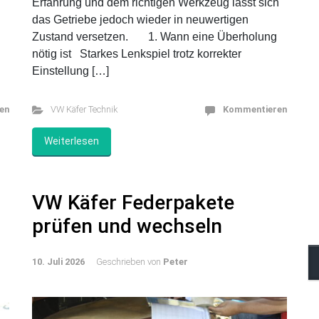
s
Wenn Einstellen allein nicht mehr reicht, hilft nur
noch eines: das Lenkgetriebe überholen. Nach
r
Jahrzehnten sind Lager, Dichtungen und die
Schneckenmechanik oft verschlissen. Mit etwas
Erfahrung und dem richtigen Werkzeug lässt sich
das Getriebe jedoch wieder in neuwertigen
Zustand versetzen. 1. Wann eine Überholung
nötig ist Starkes Lenkspiel trotz korrekter
Einstellung […]
en
VW Käfer Technik
Kommentieren
Weiterlesen
VW Käfer Federpakete
prüfen und wechseln