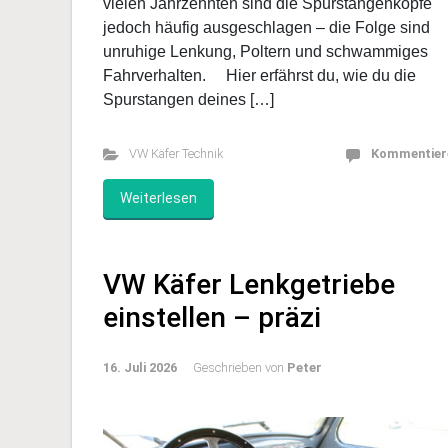
Die Spurstangen des VW Käfer sind ein zentrale
Element der Lenkung. Sie übertragen die
Bewegung des Lenkgetriebes auf die Vorderräde
und sorgen so für präzises Fahrverhalten. Nach
vielen Jahrzehnten sind die Spurstangenköpfe
jedoch häufig ausgeschlagen – die Folge sind
unruhige Lenkung, Poltern und schwammiges
Fahrverhalten. Hier erfährst du, wie du die
Spurstangen deines […]
VW Käfer Technik
Kommentier
Weiterlesen
VW Käfer Lenkgetriebe
einstellen – präzi