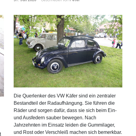
VW Käfer Querlenker
ausbauen – Anleitung
31. Juli 2026
Geschrieben von
Peter
Die Querlenker des VW Käfer sind ein zentraler