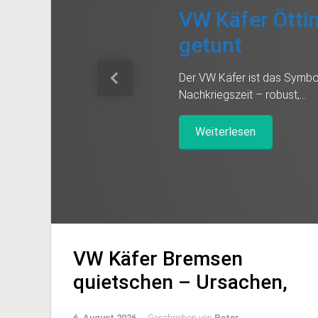
VW Käfer Öttinger – 
getunt
Der VW Käfer ist das Symbol der automo
Nachkriegszeit – robust,…
Vorheriger
Weiterlesen