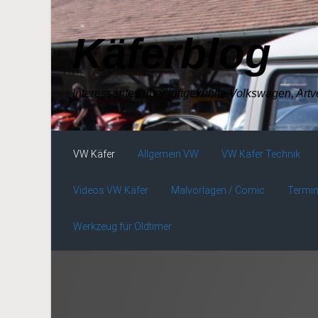
Zum Hauptinhalt springen
Käferblog
Interessantes über luftgekühlte Volkswagen, Art
VW Käfer
Allgemein VW
VW Käfer Technik
Videos VW Käfer
Malvorlagen / Comic
Termin
Werkzeug für Oldtimer