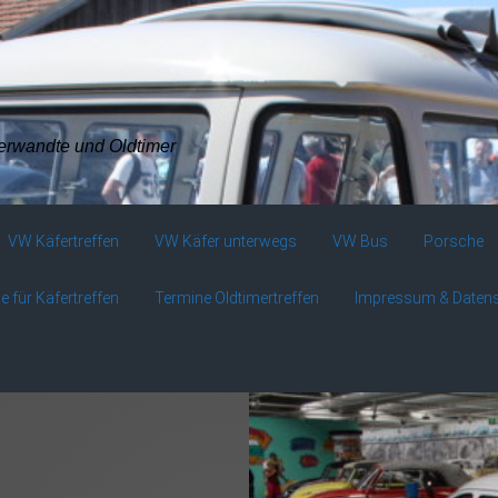
verwandte und Oldtimer
VW Käfertreffen
VW Käfer unterwegs
VW Bus
Porsche
e für Käfertreffen
Termine Oldtimertreffen
Impressum & Daten