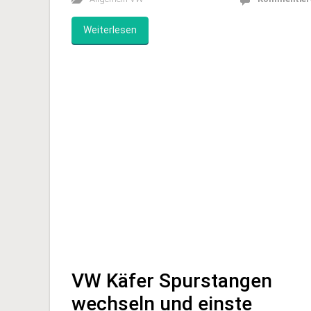
Volkswagen richtig Beine machte, war die Firma
Oettinger (oft auch „Öttinger“ geschrieben). Di
Tuning-Schmiede aus Friedrichsdorf bei Frankfur
war bereits […]
Allgemein VW
Kommentier
Weiterlesen