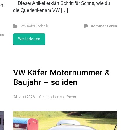
Bestandteil der Radaufhängung. Sie führen die
Räder und sorgen dafür, dass sie sich beim Ein-
und Ausfedern sauber bewegen. Nach
h
Jahrzehnten im Einsatz leiden die Gummilager,
und Rost oder Verschleiß machen sich bemerkbar.
t
Dieser Artikel erklärt Schritt für Schritt, wie du
en
die Querlenker am VW […]
VW Käfer Technik
Kommentieren
en
Weiterlesen
VW Käfer Motornummer &
Baujahr – so iden