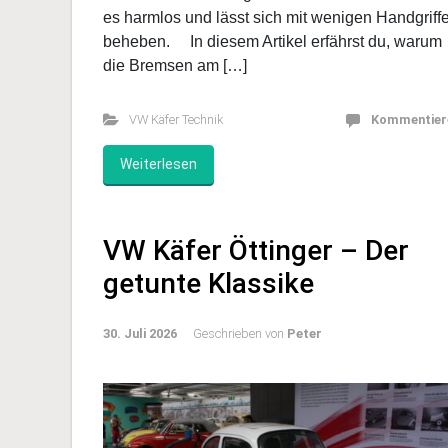
Ein quietschendes Geräusch beim Bremsen
gehört zu den häufigsten Problemen beim VW
Käfer. Gerade nach längerer Standzeit oder nac
einer Restaurierung taucht dieses Phänomen oft
auf. Doch keine Sorge – in den meisten Fällen is
es harmlos und lässt sich mit wenigen Handgriff
beheben. In diesem Artikel erfährst du, warum
die Bremsen am […]
VW Käfer Technik
Kommentier
Weiterlesen
VW Käfer Öttinger – Der
getunte Klassike