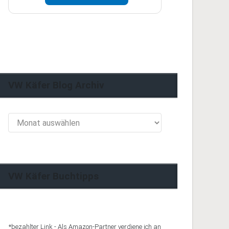
Herzensprojekt. Wenn dir meine Artikel
helfen oder gefallen, freue ich mich
über eine kleine freiwillige
Unterstützung.
Jetzt unterstützen
VW Käfer Blog Archiv
VW
Käfer
Blog
Archiv