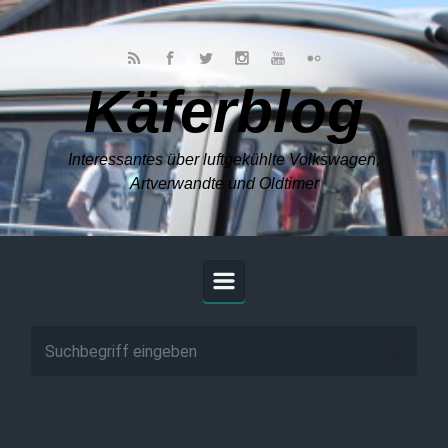
Zum Hauptinhalt springen
Käferblog
Interessantes über luftgekühlte Volkswagen,
Artverwandte und Oldtimer