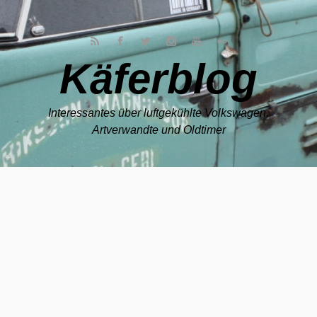
Zum Hauptinhalt springen
Käferblog
Interessantes über luftgekühlte Volkswagen,
Artverwandte und Oldtimer