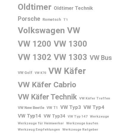
Oldtimer
Oldtimer Technik
Porsche
Rometsch
T1
Volkswagen
VW
VW 1200
VW 1300
VW 1302
VW 1303
VW Bus
VW Käfer
VW Golf
VW K70
VW Käfer Cabrio
VW Käfer Technik
VW Käfer Treffen
VW Typ3
VW Typ4
VW New Beetle
VW T1
VW Typ14
VW Typ34
VW Typ 147
Werkzeuge
Werkzeuge für Heimwerker
Werkzeuge kaufen
Werkzeug Empfehlungen
Werkzeuge Ratgeber