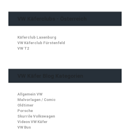
VW Käferclubs - Österreich
Käferclub Laxenburg
VW Käferclub Fürstenfeld
VW T2
VW Käfer Blog Kategorien
Allgemein VW
Malvorlagen / Comic
Oldtimer
Porsche
Skurrile Volkswagen
Videos VW Käfer
VW Bus