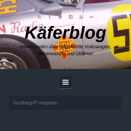
Zum Hauptinhalt springen
Käferblog
Interessantes über luftgekühlte Volkswagen,
Artverwandte und Oldtimer