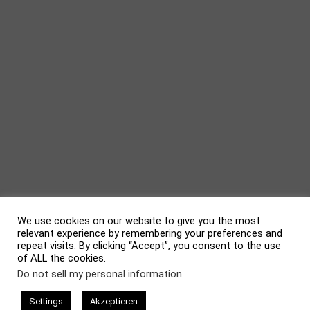
We use cookies on our website to give you the most
relevant experience by remembering your preferences and
repeat visits. By clicking “Accept”, you consent to the use
of ALL the cookies.
evolve
theme by Theme4Press • Powered by
WordPress
Do not sell my personal information
.
Settings
Akzeptieren