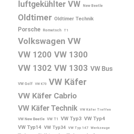
luftgekühlter VW
New Beetle
Oldtimer
Oldtimer Technik
Porsche
Rometsch
T1
Volkswagen
VW
VW 1200
VW 1300
VW 1302
VW 1303
VW Bus
VW Käfer
VW Golf
VW K70
VW Käfer Cabrio
VW Käfer Technik
VW Käfer Treffen
VW Typ3
VW Typ4
VW New Beetle
VW T1
VW Typ14
VW Typ34
VW Typ 147
Werkzeuge