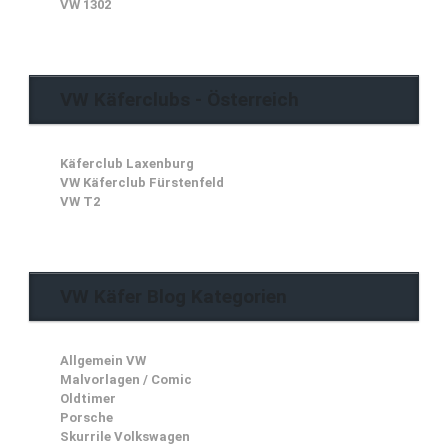
VW 1302
VW Käferclubs - Österreich
Käferclub Laxenburg
VW Käferclub Fürstenfeld
VW T2
VW Käfer Blog Kategorien
Allgemein VW
Malvorlagen / Comic
Oldtimer
Porsche
Skurrile Volkswagen