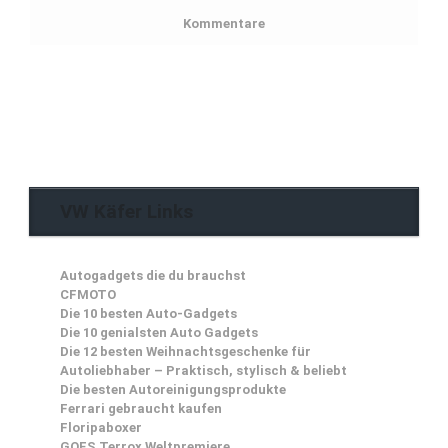
Kommentare
VW Käfer Links
Autogadgets die du brauchst
CFMOTO
Die 10 besten Auto-Gadgets
Die 10 genialsten Auto Gadgets
Die 12 besten Weihnachtsgeschenke für
Autoliebhaber – Praktisch, stylisch & beliebt
Die besten Autoreinigungsprodukte
Ferrari gebraucht kaufen
Floripaboxer
GOES Terrox Weltpremiere