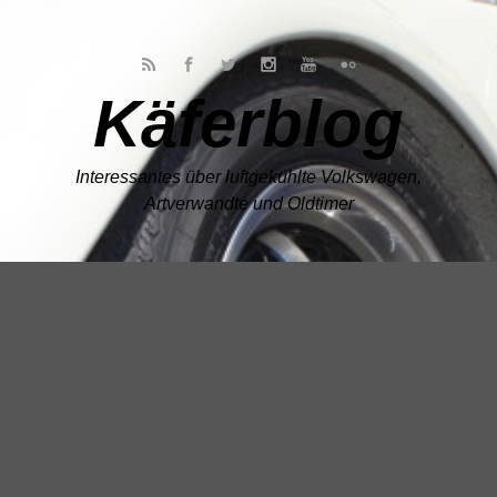
Zum Hauptinhalt springen
Käferblog
Interessantes über luftgekühlte Volkswagen,
Artverwandte und Oldtimer