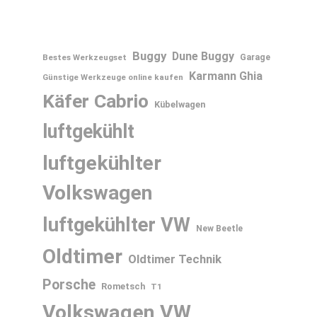
Buggy
Dune Buggy
Bestes Werkzeugset
Garage
Karmann Ghia
Günstige Werkzeuge online kaufen
Käfer Cabrio
Kübelwagen
luftgekühlt
luftgekühlter
Volkswagen
luftgekühlter VW
New Beetle
Oldtimer
Oldtimer Technik
Porsche
Rometsch
T1
Volkswagen
VW