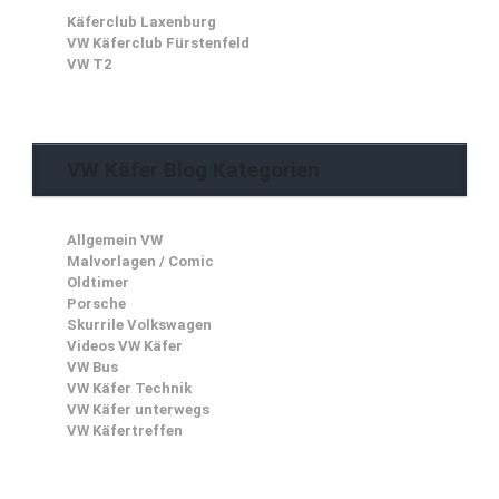
Käferclub Laxenburg
VW Käferclub Fürstenfeld
VW T2
VW Käfer Blog Kategorien
Allgemein VW
Malvorlagen / Comic
Oldtimer
Porsche
Skurrile Volkswagen
Videos VW Käfer
VW Bus
VW Käfer Technik
VW Käfer unterwegs
VW Käfertreffen