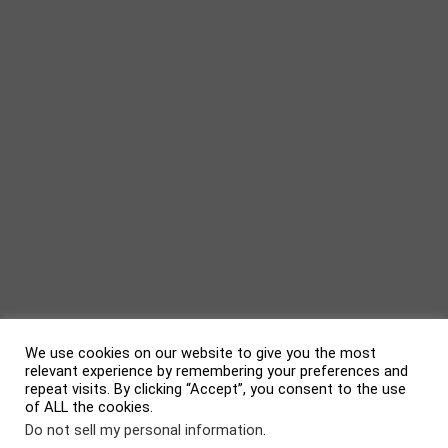
We use cookies on our website to give you the most
relevant experience by remembering your preferences and
repeat visits. By clicking “Accept”, you consent to the use
of ALL the cookies.
evolve
theme by Theme4Press • Powered by
WordPress
Do not sell my personal information
.