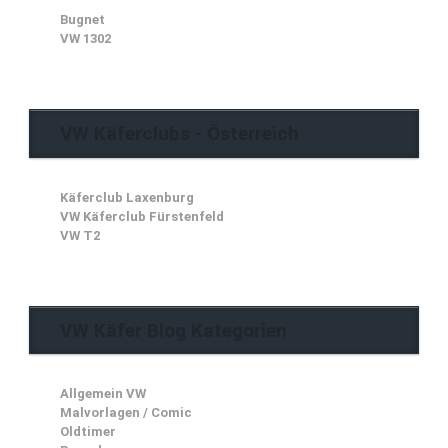
Bugnet
VW 1302
VW Käferclubs - Österreich
Käferclub Laxenburg
VW Käferclub Fürstenfeld
VW T2
VW Käfer Blog Kategorien
Allgemein VW
Malvorlagen / Comic
Oldtimer