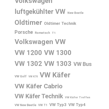
Volkswagen
luftgekühlter VW
New Beetle
Oldtimer
Oldtimer Technik
Porsche
Rometsch
T1
Volkswagen
VW
VW 1200
VW 1300
VW 1302
VW 1303
VW Bus
VW Käfer
VW Golf
VW K70
VW Käfer Cabrio
VW Käfer Technik
VW Käfer Treffen
VW Typ3
VW Typ4
VW New Beetle
VW T1