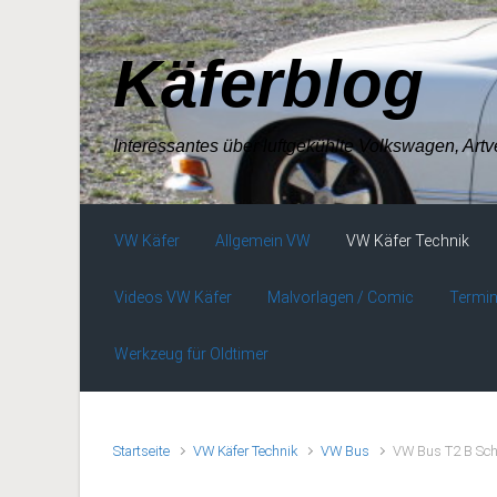
Zum Hauptinhalt springen
Käferblog
Interessantes über luftgekühlte Volkswagen, Art
VW Käfer
Allgemein VW
VW Käfer Technik
Videos VW Käfer
Malvorlagen / Comic
Termin
Werkzeug für Oldtimer
Startseite
VW Käfer Technik
VW Bus
VW Bus T2 B Schi