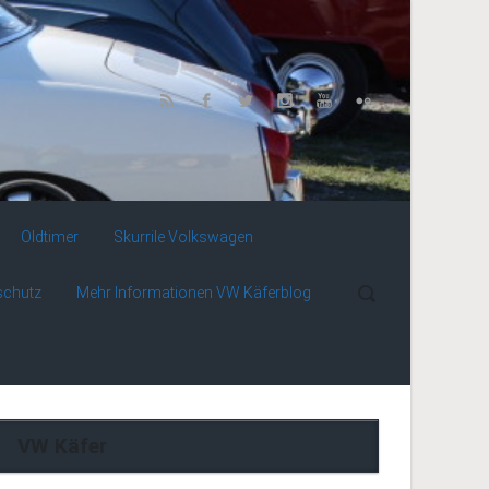
Oldtimer
Skurrile Volkswagen
schutz
Mehr Informationen VW Käferblog
VW Käfer