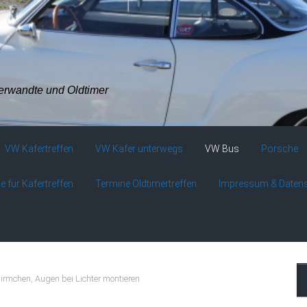
verwandte und Oldtimer
VW Käfertreffen
VW Käfer unterwegs
VW Bus
Porsche
e für Käfertreffen
Termine Oldtimertreffen
Impressum & Daten
rmchen, Augen bei Lichter montieren