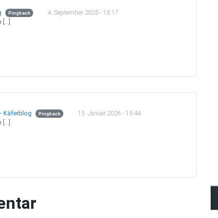
4. September 2025 - 16:17
g
Pingback
 […]
15. Januar 2026 - 19:44
– Käferblog
Pingback
 […]
entar