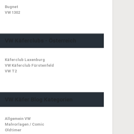
Bugnet
VW 1302
VW Käferclubs - Österreich
Käferclub Laxenburg
VW Käferclub Fürstenfeld
VW T2
VW Käfer Blog Kategorien
Allgemein VW
Malvorlagen / Comic
Oldtimer