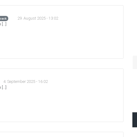
29. August 2025 - 13:02
back
 […]
4. September 2025 - 16:02
 […]