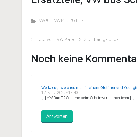
VW Bus
,
VW Käfer Technik
Foto vom VW Käfer 1303 Umbau gefunden
Noch keine Kommenta
Werkzeug, welches man in einem Oldtimer und Youngtim
12. März 2022 - 14:43
[…] VW Bus T2 Schirme beim Scheinwerfer montieren […]
Antworten