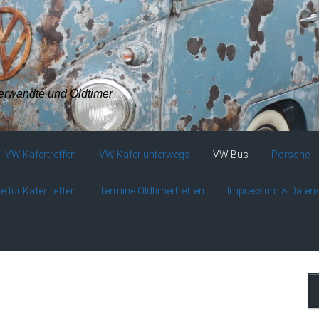
verwandte und Oldtimer
VW Käfertreffen
VW Käfer unterwegs
VW Bus
Porsche
e für Käfertreffen
Termine Oldtimertreffen
Impressum & Daten