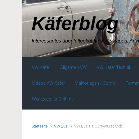
Zum Hauptinhalt springen
Käferblog
Interessantes über luftgekühlte Volkswagen, Art
VW Käfer
Allgemein VW
VW Käfer Technik
Videos VW Käfer
Malvorlagen / Comic
Termin
Werkzeug für Oldtimer
Startseite
VW Bus
VW Bus als Currywurst Mobil