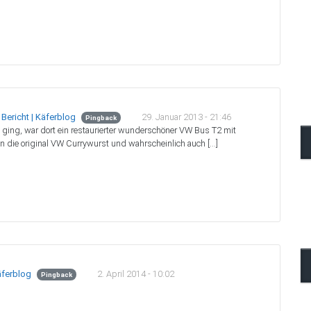
29. Januar 2013 - 21:46
ericht | Käferblog
Pingback
ging, war dort ein restaurierter wunderschöner VW Bus T2 mit
 die original VW Currywurst und wahrscheinlich auch […]
2. April 2014 - 10:02
äferblog
Pingback