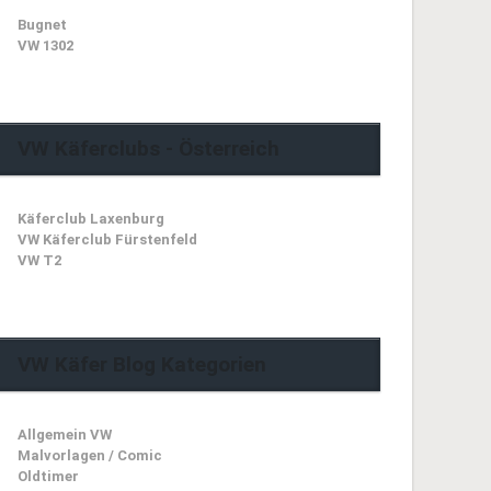
Bugnet
VW 1302
VW Käferclubs - Österreich
Käferclub Laxenburg
VW Käferclub Fürstenfeld
VW T2
VW Käfer Blog Kategorien
Allgemein VW
Malvorlagen / Comic
Oldtimer