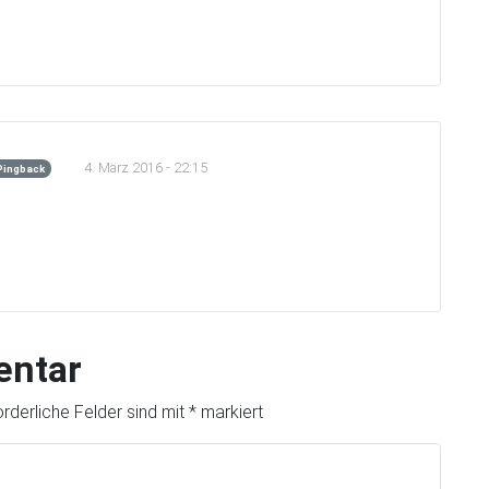
4. März 2016 - 22:15
Pingback
entar
orderliche Felder sind mit
*
markiert