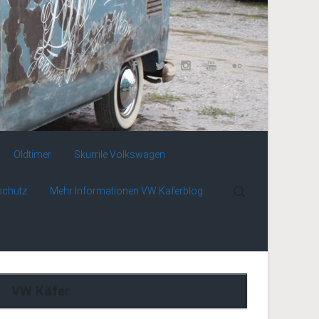
Oldtimer
Skurrile Volkswagen
schutz
Mehr Informationen VW Käferblog
VW Käfer