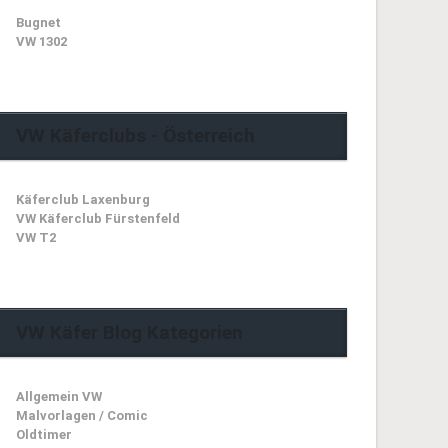
Bugnet
VW 1302
VW Käferclubs - Österreich
Käferclub Laxenburg
VW Käferclub Fürstenfeld
VW T2
VW Käfer Blog Kategorien
Allgemein VW
Malvorlagen / Comic
Oldtimer