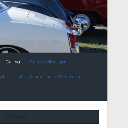
Oldtimer
Skurrile Volkswagen
schutz
Mehr Informationen VW Käferblog
VW Käfer