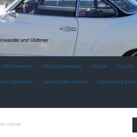
verwandte und Oldtimer
VW Käfertreffen
VW Käfer unterwegs
VW Bus
Porsche
e für Käfertreffen
Termine Oldtimertreffen
Impressum & Daten
rch Oldtimer