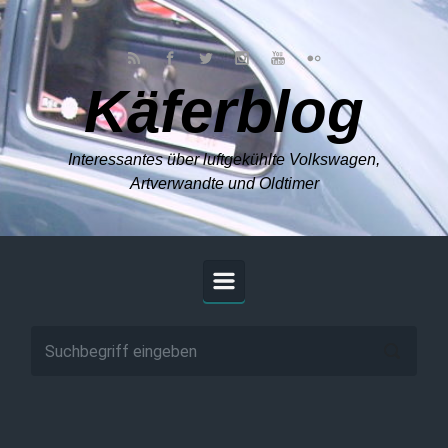
Zum Hauptinhalt springen
Käferblog
Interessantes über luftgekühlte Volkswagen,
Artverwandte und Oldtimer