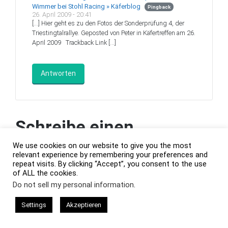
Wimmer bei Stohl Racing » Käferblog
Pingback
26. April 2009 - 20:41
[…] Hier geht es zu den Fotos der Sonderprüfung 4, der
Triestingtalrallye. Geposted von Peter in Käfertreffen am 26.
April 2009 ‌ Trackback Link […]
Antworten
Schreibe einen
Kommentar
We use cookies on our website to give you the most
relevant experience by remembering your preferences and
repeat visits. By clicking “Accept”, you consent to the use
Deine E-Mail-Adresse wird nicht veröffentlicht.
of ALL the cookies.
Erforderliche Felder sind mit
*
markiert
Do not sell my personal information
.
Settings
Akzeptieren