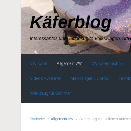
Zum Hauptinhalt springen
Käferblog
Interessantes über luftgekühlte Volkswagen, Art
VW Käfer
Allgemein VW
VW Käfer Technik
Videos VW Käfer
Malvorlagen / Comic
Termin
Werkzeug für Oldtimer
Startseite
Allgemein VW
Sammlung von seltenen Autos 