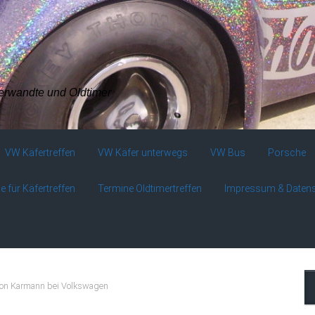
verwandte und Oldtimer
VW Käfertreffen
VW Käfer unterwegs
VW Bus
Porsche
e für Käfertreffen
Termine Oldtimertreffen
Impressum & Daten
von Karmann bei Volkswagen