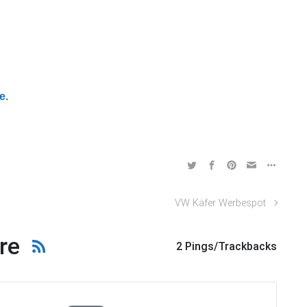
e.
VW Käfer Werbespot
re
2 Pings/Trackbacks