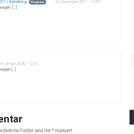
20. Dezember 2011 - 19:02
2011 » Käferblog
Pingback
wagen. […]
19. Januar 2026 - 12:25
wagen […]
entar
orderliche Felder sind mit
*
markiert