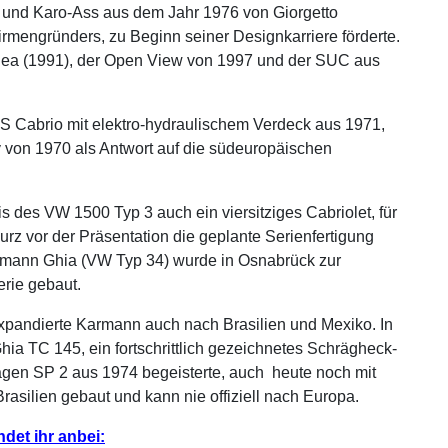
 und Karo-Ass aus dem Jahr 1976 von Giorgetto
rmengründers, zu Beginn seiner Designkarriere förderte.
ea (1991), der Open View von 1997 und der SUC aus
LS Cabrio mit elektro-hydraulischem Verdeck aus 1971,
 von 1970 als Antwort auf die südeuropäischen
s des VW 1500 Typ 3 auch ein viersitziges Cabriolet, für
urz vor der Präsentation die geplante Serienfertigung
rmann Ghia (VW Typ 34) wurde in Osnabrück zur
erie gebaut.
pandierte Karmann auch nach Brasilien und Mexiko. In
a TC 145, ein fortschrittlich gezeichnetes Schrägheck-
gen SP 2 aus 1974 begeisterte, auch heute noch mit
rasilien gebaut und kann nie offiziell nach Europa.
det ihr anbei: