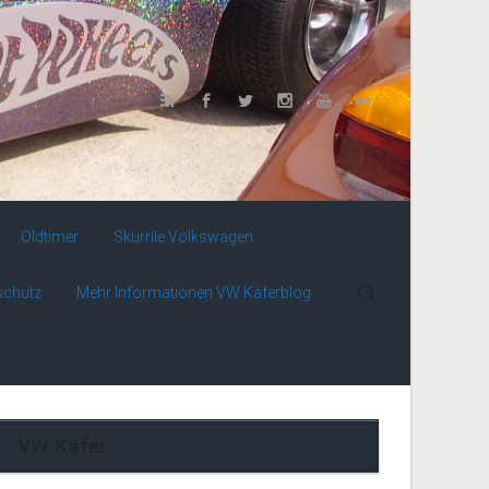
Oldtimer
Skurrile Volkswagen
schutz
Mehr Informationen VW Käferblog
VW Käfer