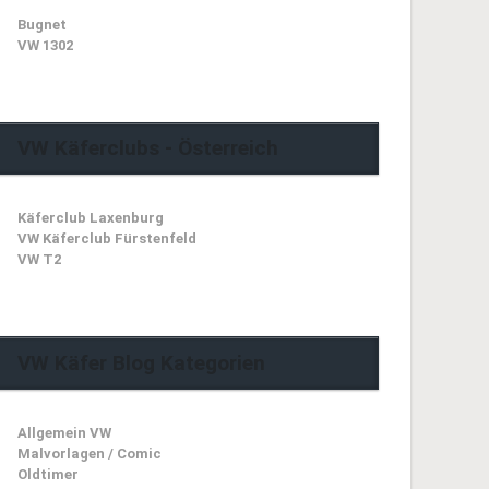
Bugnet
VW 1302
VW Käferclubs - Österreich
Käferclub Laxenburg
VW Käferclub Fürstenfeld
VW T2
VW Käfer Blog Kategorien
Allgemein VW
Malvorlagen / Comic
Oldtimer