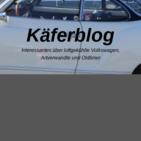
Zum Hauptinhalt springen
Käferblog
Interessantes über luftgekühlte Volkswagen,
Artverwandte und Oldtimer