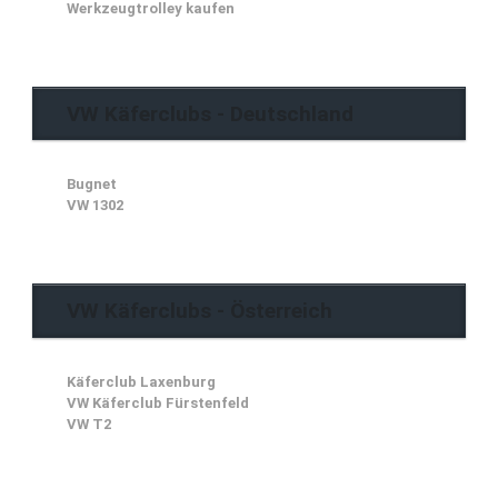
Werkzeugtrolley kaufen
VW Käferclubs - Deutschland
Bugnet
VW 1302
VW Käferclubs - Österreich
Käferclub Laxenburg
VW Käferclub Fürstenfeld
VW T2