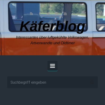
Zum Hauptinhalt springen
Käferblog
Interessantes über luftgekühlte Volkswagen,
Artverwandte und Oldtimer