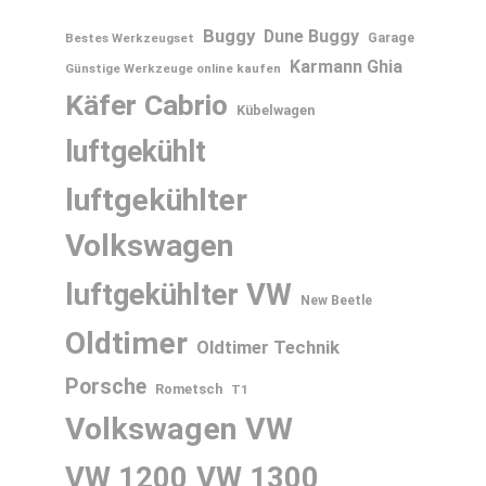
Buggy
Dune Buggy
Bestes Werkzeugset
Garage
Karmann Ghia
Günstige Werkzeuge online kaufen
Käfer Cabrio
Kübelwagen
luftgekühlt
luftgekühlter
Volkswagen
luftgekühlter VW
New Beetle
Oldtimer
Oldtimer Technik
Porsche
Rometsch
T1
Volkswagen
VW
VW 1200
VW 1300