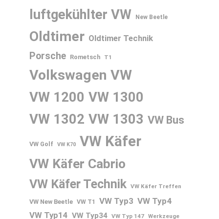
luftgekühlter VW
New Beetle
Oldtimer
Oldtimer Technik
Porsche
Rometsch
T1
Volkswagen
VW
VW 1200
VW 1300
VW 1302
VW 1303
VW Bus
VW Käfer
VW Golf
VW K70
VW Käfer Cabrio
VW Käfer Technik
VW Käfer Treffen
VW Typ3
VW Typ4
VW New Beetle
VW T1
VW Typ14
VW Typ34
VW Typ 147
Werkzeuge