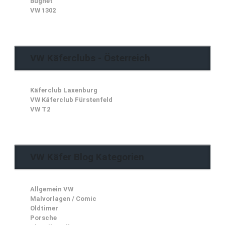
Bugnet
VW 1302
VW Käferclubs - Österreich
Käferclub Laxenburg
VW Käferclub Fürstenfeld
VW T2
VW Käfer Blog Kategorien
Allgemein VW
Malvorlagen / Comic
Oldtimer
Porsche