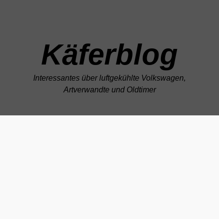
Zum Hauptinhalt springen
Käferblog
Interessantes über luftgekühlte Volkswagen,
Artverwandte und Oldtimer