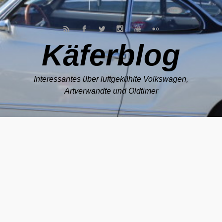
Zum Hauptinhalt springen
Käferblog
Interessantes über luftgekühlte Volkswagen,
Artverwandte und Oldtimer