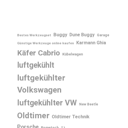
Buggy
Dune Buggy
Bestes Werkzeugset
Garage
Karmann Ghia
Günstige Werkzeuge online kaufen
Käfer Cabrio
Kübelwagen
luftgekühlt
luftgekühlter
Volkswagen
luftgekühlter VW
New Beetle
Oldtimer
Oldtimer Technik
Porsche
Rometsch
T1