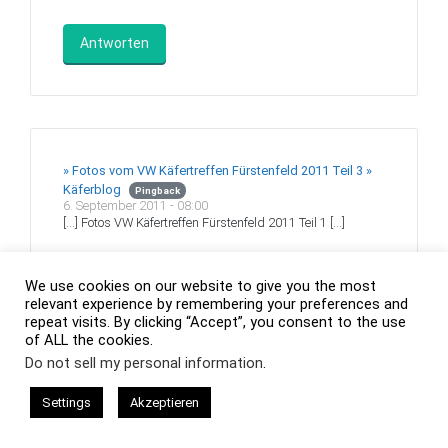
Antworten
» Fotos vom VW Käfertreffen Fürstenfeld 2011 Teil 3 »
Käferblog
Pingback
6. September 2011 - 08:00
[…] Fotos VW Käfertreffen Fürstenfeld 2011 Teil 1 […]
Antworten
We use cookies on our website to give you the most
relevant experience by remembering your preferences and
repeat visits. By clicking “Accept”, you consent to the use
of ALL the cookies.
Do not sell my personal information
.
MOTOR-TALK.de - VW Käfer
7. September 2011 - 09:23
Settings
Akzeptieren