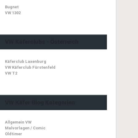
Bugnet
VW 1302
VW Käferclubs - Österreich
Käferclub Laxenburg
VW Käferclub Fürstenfeld
VW T2
VW Käfer Blog Kategorien
Allgemein VW
Malvorlagen / Comic
Oldtimer