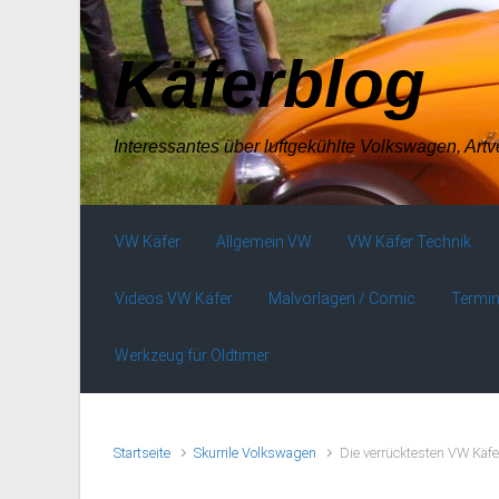
Zum Hauptinhalt springen
Käferblog
Interessantes über luftgekühlte Volkswagen, Art
VW Käfer
Allgemein VW
VW Käfer Technik
Videos VW Käfer
Malvorlagen / Comic
Termin
Werkzeug für Oldtimer
Startseite
Skurrile Volkswagen
Die verrücktesten VW Käf