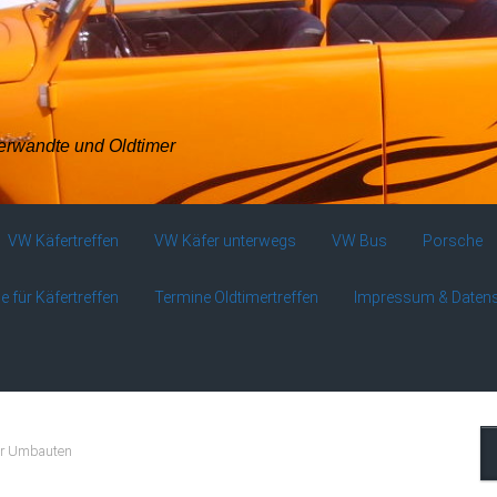
verwandte und Oldtimer
VW Käfertreffen
VW Käfer unterwegs
VW Bus
Porsche
e für Käfertreffen
Termine Oldtimertreffen
Impressum & Daten
er Umbauten