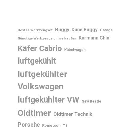
Buggy
Dune Buggy
Bestes Werkzeugset
Garage
Karmann Ghia
Günstige Werkzeuge online kaufen
Käfer Cabrio
Kübelwagen
luftgekühlt
luftgekühlter
Volkswagen
luftgekühlter VW
New Beetle
Oldtimer
Oldtimer Technik
Porsche
Rometsch
T1