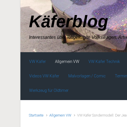
Zum Hauptinhalt springen
Käferblog
Interessantes über luftgekühlte Volkswagen, Art
VW Käfer
Allgemein VW
VW Käfer Technik
Videos VW Käfer
Malvorlagen / Comic
Termin
Werkzeug für Oldtimer
Startseite
Allgemein VW
VW Käfer Sondermodell: Der Jea