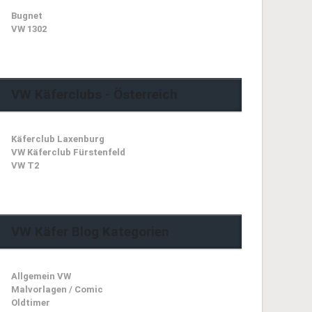
Bugnet
VW 1302
VW Käferclubs - Österreich
Käferclub Laxenburg
VW Käferclub Fürstenfeld
VW T2
VW Käfer Blog Kategorien
Allgemein VW
Malvorlagen / Comic
Oldtimer