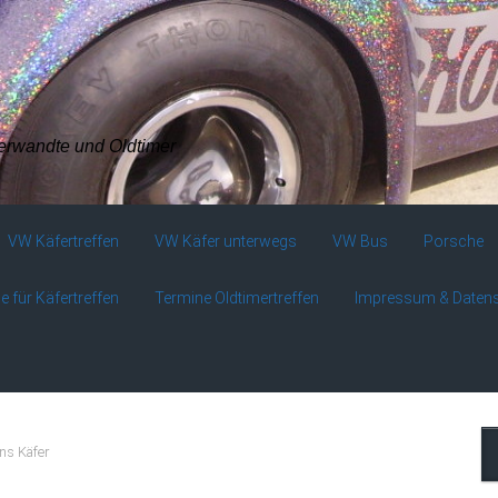
verwandte und Oldtimer
VW Käfertreffen
VW Käfer unterwegs
VW Bus
Porsche
e für Käfertreffen
Termine Oldtimertreffen
Impressum & Daten
ns Käfer