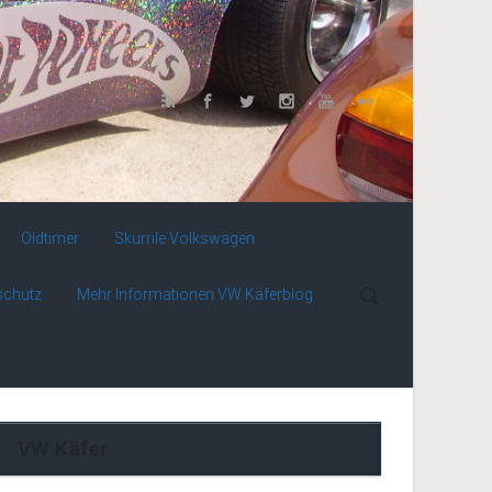
Oldtimer
Skurrile Volkswagen
schutz
Mehr Informationen VW Käferblog
VW Käfer