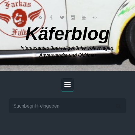
Zum Hauptinhalt springen
Käferblog
Interessantes über luftgekühlte Volkswagen,
Artverwandte und Oldtimer