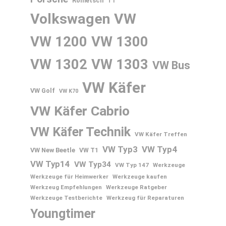
Rometsch
T1
Volkswagen
VW
VW 1200
VW 1300
VW 1302
VW 1303
VW Bus
VW Käfer
VW Golf
VW K70
VW Käfer Cabrio
VW Käfer Technik
VW Käfer Treffen
VW Typ3
VW Typ4
VW New Beetle
VW T1
VW Typ14
VW Typ34
VW Typ 147
Werkzeuge
Werkzeuge für Heimwerker
Werkzeuge kaufen
Werkzeug Empfehlungen
Werkzeuge Ratgeber
Werkzeuge Testberichte
Werkzeug für Reparaturen
Youngtimer