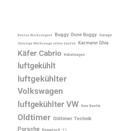
Buggy
Dune Buggy
Bestes Werkzeugset
Garage
Karmann Ghia
Günstige Werkzeuge online kaufen
Käfer Cabrio
Kübelwagen
luftgekühlt
luftgekühlter
Volkswagen
luftgekühlter VW
New Beetle
Oldtimer
Oldtimer Technik
Porsche
Rometsch
T1