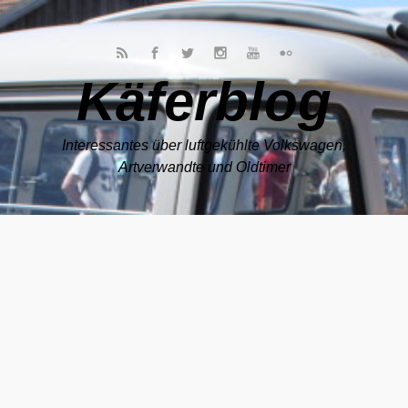
Zum Hauptinhalt springen
Käferblog
Interessantes über luftgekühlte Volkswagen,
Artverwandte und Oldtimer