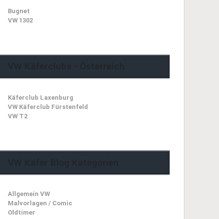
Bugnet
VW 1302
VW Käferclubs - Österreich
Käferclub Laxenburg
VW Käferclub Fürstenfeld
VW T2
VW Käfer Blog Kategorien
Allgemein VW
Malvorlagen / Comic
Oldtimer