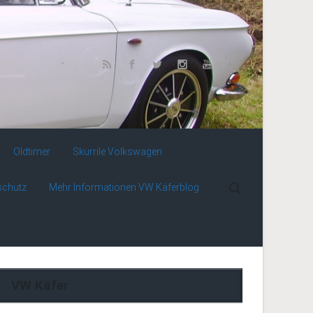
Oldtimer
Skurrile Volkswagen
schutz
Mehr Informationen VW Käferblog
VW Käfer