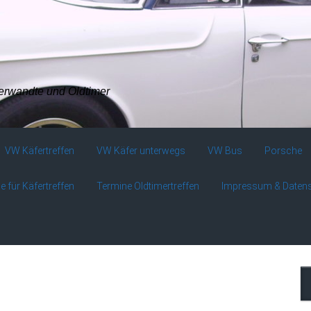
verwandte und Oldtimer
VW Käfertreffen
VW Käfer unterwegs
VW Bus
Porsche
e für Käfertreffen
Termine Oldtimertreffen
Impressum & Daten