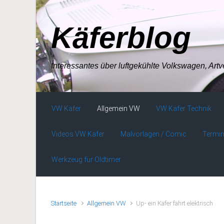
Zum Hauptinhalt springen
Käferblog
Interessantes über luftgekühlte Volkswagen, Art
VW Käfer
Allgemein VW
VW Käfer Technik
Videos VW Käfer
Malvorlagen / Comic
Termin
Werkzeug für Oldtimer
Startseite
Allgemein VW
Up- ein Käfer fährt elektrisch