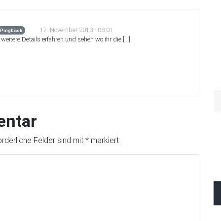
17. November 2013 - 08:01
Pingback
r weitere Details erfahren und sehen wo ihr die […]
entar
orderliche Felder sind mit
*
markiert