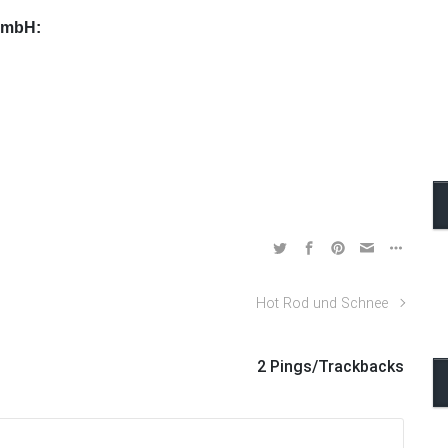
 GmbH:
Hot Rod und Schnee
2 Pings/Trackbacks