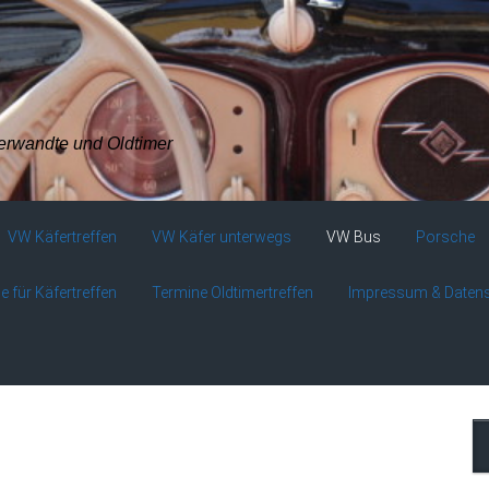
verwandte und Oldtimer
VW Käfertreffen
VW Käfer unterwegs
VW Bus
Porsche
e für Käfertreffen
Termine Oldtimertreffen
Impressum & Daten