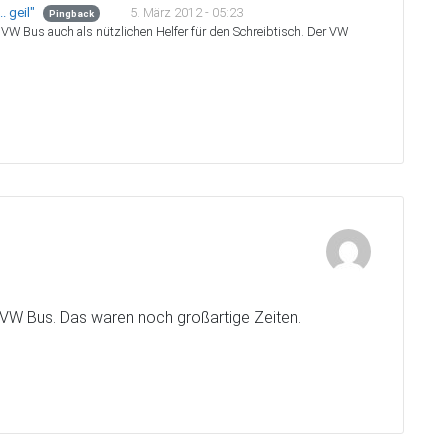
5. März 2012 - 05:23
. geil"
Pingback
 VW Bus auch als nützlichen Helfer für den Schreibtisch. Der VW
n VW Bus. Das waren noch großartige Zeiten.