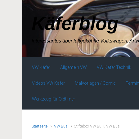
Zum Hauptinhalt springen
Käferblog
Interessantes über luftgekühlte Volkswagen, Art
VW Käfer
Allgemein VW
VW Käfer Technik
Videos VW Käfer
Malvorlagen / Comic
Termin
Werkzeug für Oldtimer
Startseite
VW Bus
Stiftebox VW Bulli, VW Bus