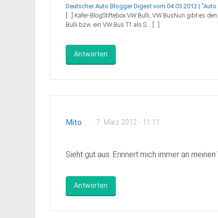
Deutscher Auto Blogger Digest vom 04.03.2012 | "Auto .
[…] Käfer-BlogStiftebox VW Bulli, VW BusNun gibt es den
Bulli bzw. ein VW Bus T1 als S… […]
Antworten
Mito
7. März 2012 - 11:11
Sieht gut aus. Erinnert mich immer an meine
Antworten