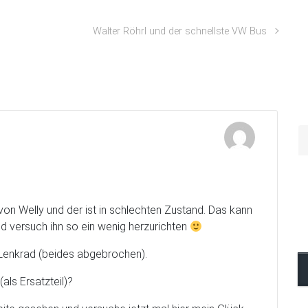
Walter Röhrl und der schnellste VW Bus
on Welly und der ist in schlechten Zustand. Das kann
nd versuch ihn so ein wenig herzurichten
 Lenkrad (beides abgebrochen).
ls Ersatzteil)?