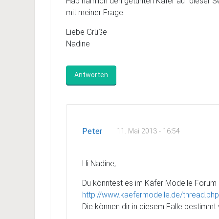
Hab nämlich den getunten Käfer auf dieser Se
mit meiner Frage.
Liebe Grüße
Nadine
Antworten
Peter
11. Mai 2013 - 16:54
Hi Nadine,
Du könntest es im Käfer Modelle Forum 
http://www.kaefermodelle.de/thread.ph
Die können dir in diesem Falle bestimmt 