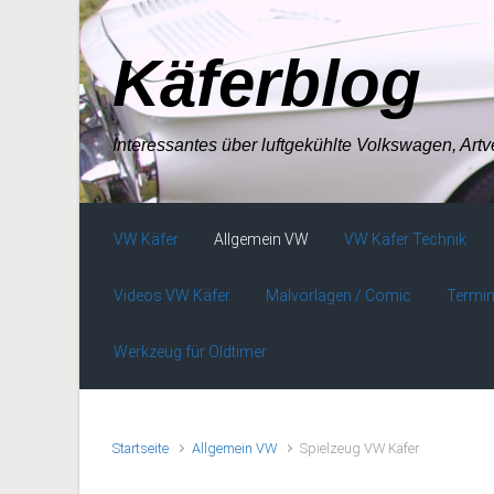
Zum Hauptinhalt springen
Käferblog
Interessantes über luftgekühlte Volkswagen, Art
VW Käfer
Allgemein VW
VW Käfer Technik
Videos VW Käfer
Malvorlagen / Comic
Termin
Werkzeug für Oldtimer
Startseite
Allgemein VW
Spielzeug VW Käfer