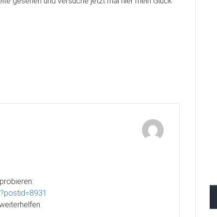
ite gesehen und versuche jetzt mal hier mein Glück
probieren:
p?postid=8931
weiterhelfen.