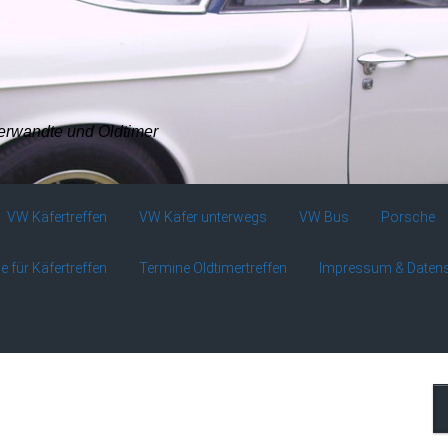
verwandte und Oldtimer
VW Käfertreffen
VW Käfer unterwegs
VW Bus
Porsche
e für Käfertreffen
Termine Oldtimertreffen
Impressum & Daten