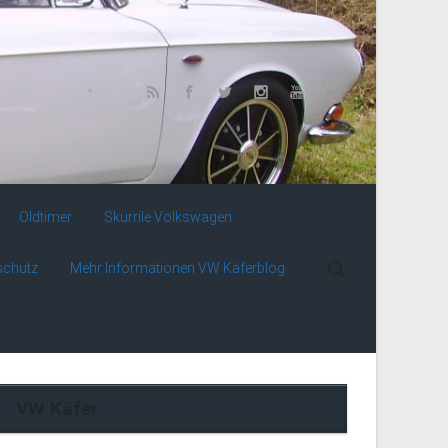
Oldtimer
Skurrile Volkswagen
schutz
Mehr Informationen VW Käferblog
VW Käfer