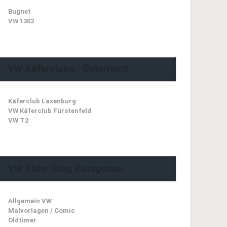
Bugnet
VW 1302
VW Käferclubs - Österreich
Käferclub Laxenburg
VW Käferclub Fürstenfeld
VW T2
VW Käfer Blog Kategorien
Allgemein VW
Malvorlagen / Comic
Oldtimer