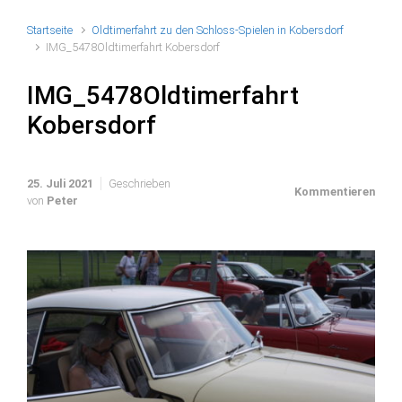
Startseite
Oldtimerfahrt zu den Schloss-Spielen in Kobersdorf
IMG_5478Oldtimerfahrt Kobersdorf
IMG_5478Oldtimerfahrt
Kobersdorf
25. Juli 2021
Geschrieben
Kommentieren
von
Peter