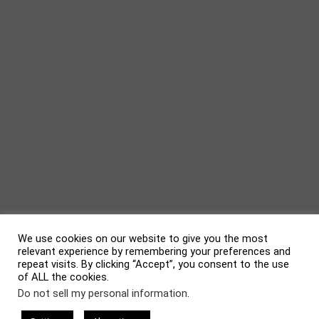
We use cookies on our website to give you the most
relevant experience by remembering your preferences and
repeat visits. By clicking “Accept”, you consent to the use
of ALL the cookies.
evolve
theme by Theme4Press • Powered by
WordPress
Do not sell my personal information
.