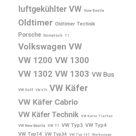
luftgekühlter VW
New Beetle
Oldtimer
Oldtimer Technik
Porsche
Rometsch
T1
Volkswagen
VW
VW 1200
VW 1300
VW 1302
VW 1303
VW Bus
VW Käfer
VW Golf
VW K70
VW Käfer Cabrio
VW Käfer Technik
VW Käfer Treffen
VW Typ3
VW Typ4
VW New Beetle
VW T1
VW Typ14
VW Typ34
VW Typ 147
Werkzeuge