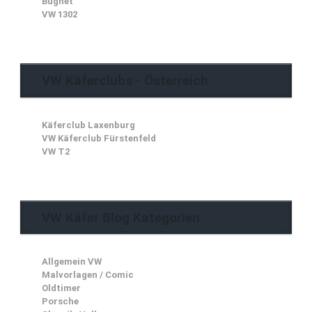
Bugnet
VW 1302
VW Käferclubs - Österreich
Käferclub Laxenburg
VW Käferclub Fürstenfeld
VW T2
VW Käfer Blog Kategorien
Allgemein VW
Malvorlagen / Comic
Oldtimer
Porsche