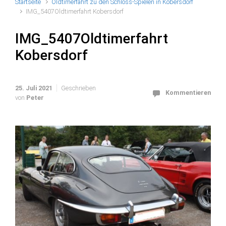
Startseite
Oldtimerfahrt zu den Schloss-Spielen in Kobersdorf
IMG_5407Oldtimerfahrt Kobersdorf
IMG_5407Oldtimerfahrt
Kobersdorf
25. Juli 2021
Geschrieben
Kommentieren
von
Peter