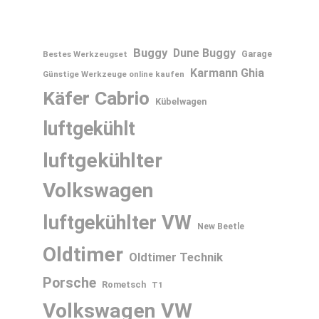
Buggy
Dune Buggy
Bestes Werkzeugset
Garage
Karmann Ghia
Günstige Werkzeuge online kaufen
Käfer Cabrio
Kübelwagen
luftgekühlt
luftgekühlter
Volkswagen
luftgekühlter VW
New Beetle
Oldtimer
Oldtimer Technik
Porsche
Rometsch
T1
Volkswagen
VW