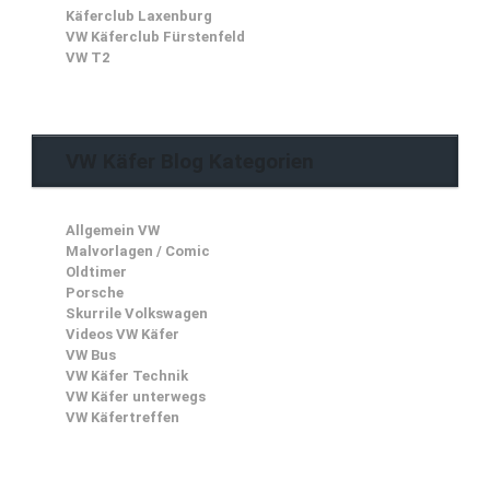
Käferclub Laxenburg
VW Käferclub Fürstenfeld
VW T2
VW Käfer Blog Kategorien
Allgemein VW
Malvorlagen / Comic
Oldtimer
Porsche
Skurrile Volkswagen
Videos VW Käfer
VW Bus
VW Käfer Technik
VW Käfer unterwegs
VW Käfertreffen