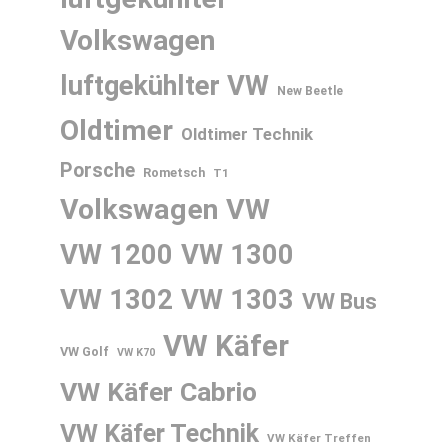
Volkswagen
luftgekühlter VW
New Beetle
Oldtimer
Oldtimer Technik
Porsche
Rometsch
T1
Volkswagen
VW
VW 1200
VW 1300
VW 1302
VW 1303
VW Bus
VW Käfer
VW Golf
VW K70
VW Käfer Cabrio
VW Käfer Technik
VW Käfer Treffen