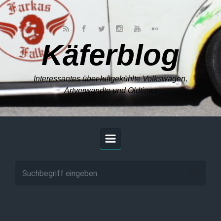
Zum Hauptinhalt springen
Käferblog
Interessantes über luftgekühlte Volkswagen,
Artverwandte und Oldtimer