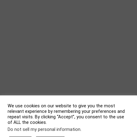
We use cookies on our website to give you the most
relevant experience by remembering your preferences and
repeat visits. By clicking “Accept”, you consent to the use
of ALL the cookies.
evolve
theme by Theme4Press • Powered by
WordPress
Do not sell my personal information
.