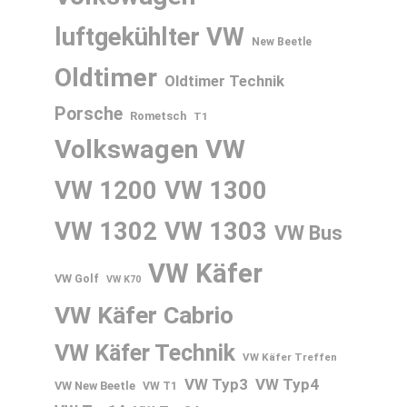
luftgekühlter VW
New Beetle
Oldtimer
Oldtimer Technik
Porsche
Rometsch
T1
Volkswagen
VW
VW 1200
VW 1300
VW 1302
VW 1303
VW Bus
VW Käfer
VW Golf
VW K70
VW Käfer Cabrio
VW Käfer Technik
VW Käfer Treffen
VW Typ3
VW Typ4
VW New Beetle
VW T1