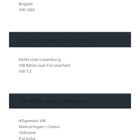
Bugnet
VW 1302
VW Käferclubs - Österreich
Käferclub Laxenburg
VW Käferclub Fürstenfeld
VW T2
VW Käfer Blog Kategorien
Allgemein VW
Malvorlagen / Comic
Oldtimer
Porsche