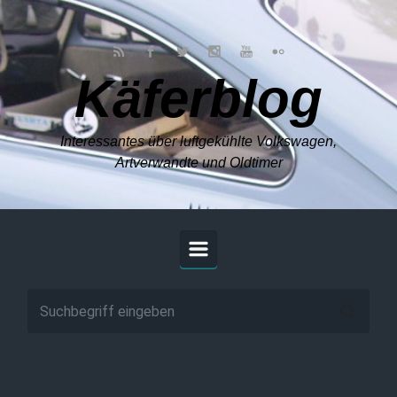
Zum Hauptinhalt springen
Käferblog
Interessantes über luftgekühlte Volkswagen,
Artverwandte und Oldtimer