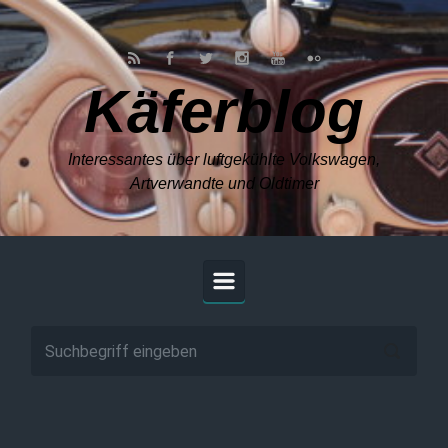
Zum Hauptinhalt springen
Käferblog
Interessantes über luftgekühlte Volkswagen,
Artverwandte und Oldtimer