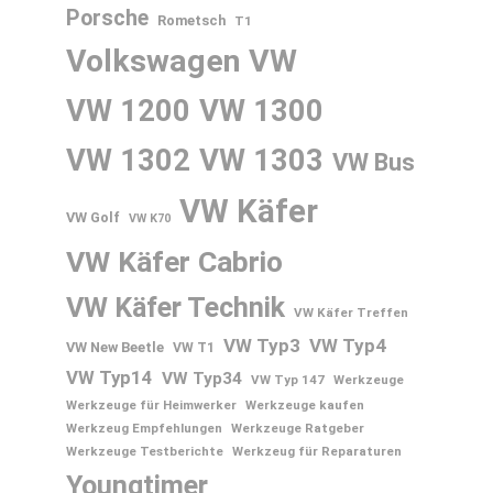
Porsche
Rometsch
T1
Volkswagen
VW
VW 1200
VW 1300
VW 1302
VW 1303
VW Bus
VW Käfer
VW Golf
VW K70
VW Käfer Cabrio
VW Käfer Technik
VW Käfer Treffen
VW Typ3
VW Typ4
VW New Beetle
VW T1
VW Typ14
VW Typ34
VW Typ 147
Werkzeuge
Werkzeuge für Heimwerker
Werkzeuge kaufen
Werkzeug Empfehlungen
Werkzeuge Ratgeber
Werkzeuge Testberichte
Werkzeug für Reparaturen
Youngtimer