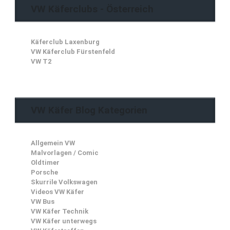
VW Käferclubs - Österreich
Käferclub Laxenburg
VW Käferclub Fürstenfeld
VW T2
VW Käfer Blog Kategorien
Allgemein VW
Malvorlagen / Comic
Oldtimer
Porsche
Skurrile Volkswagen
Videos VW Käfer
VW Bus
VW Käfer Technik
VW Käfer unterwegs