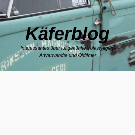
Zum Hauptinhalt springen
Käferblog
Interessantes über luftgekühlte Volkswagen,
Artverwandte und Oldtimer