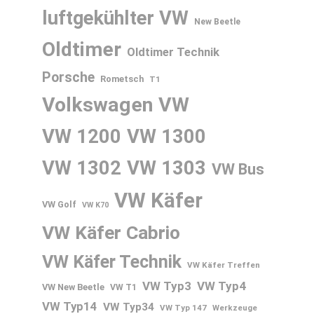
luftgekühlter VW
New Beetle
Oldtimer
Oldtimer Technik
Porsche
Rometsch
T1
Volkswagen
VW
VW 1200
VW 1300
VW 1302
VW 1303
VW Bus
VW Käfer
VW Golf
VW K70
VW Käfer Cabrio
VW Käfer Technik
VW Käfer Treffen
VW Typ3
VW Typ4
VW New Beetle
VW T1
VW Typ14
VW Typ34
VW Typ 147
Werkzeuge