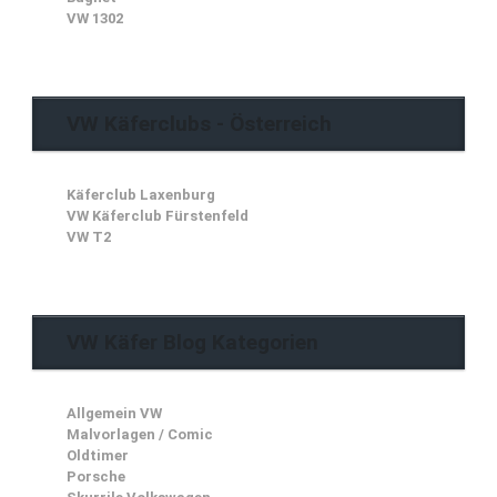
VW 1302
VW Käferclubs - Österreich
Käferclub Laxenburg
VW Käferclub Fürstenfeld
VW T2
VW Käfer Blog Kategorien
Allgemein VW
Malvorlagen / Comic
Oldtimer
Porsche