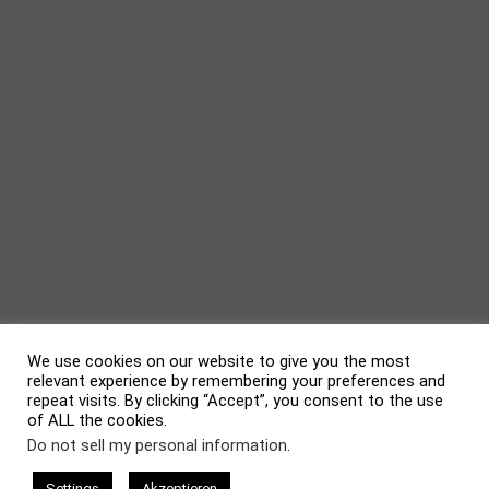
We use cookies on our website to give you the most
relevant experience by remembering your preferences and
repeat visits. By clicking “Accept”, you consent to the use
of ALL the cookies.
evolve
theme by Theme4Press • Powered by
WordPress
Do not sell my personal information
.
Settings
Akzeptieren