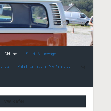
Oldtimer
Skurrile Volkswagen
schutz
Mehr Informationen VW Käferblog
VW Käfer