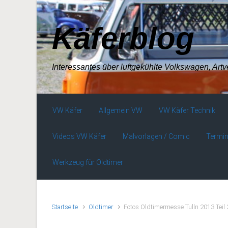
Zum Hauptinhalt springen
Käferblog
Interessantes über luftgekühlte Volkswagen, Art
VW Käfer
Allgemein VW
VW Käfer Technik
Videos VW Käfer
Malvorlagen / Comic
Termin
Werkzeug für Oldtimer
Startseite
Oldtimer
Fotos Oldtimermesse Tulln 2013 Teil 