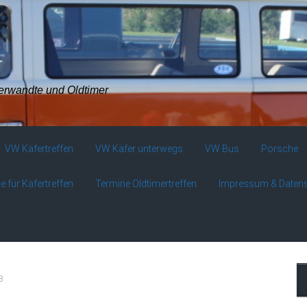
verwandte und Oldtimer
VW Käfertreffen
VW Käfer unterwegs
VW Bus
Porsche
e für Käfertreffen
Termine Oldtimertreffen
Impressum & Daten
3