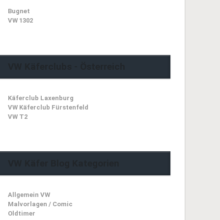
Bugnet
VW 1302
VW Käferclubs - Österreich
Käferclub Laxenburg
VW Käferclub Fürstenfeld
VW T2
VW Käfer Blog Kategorien
Allgemein VW
Malvorlagen / Comic
Oldtimer