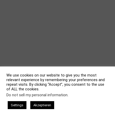
We use cookies on our website to give you the most
relevant experience by remembering your preferences and
repeat visits. By clicking “Accept”, you consent to the use
of ALL the cookies.
evolve
theme by Theme4Press • Powered by
WordPress
Do not sell my personal information
.
Settings
Akzeptieren