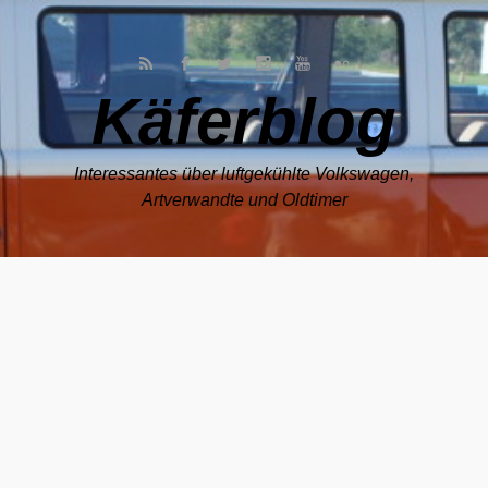
Zum Hauptinhalt springen
Käferblog
Interessantes über luftgekühlte Volkswagen,
Artverwandte und Oldtimer