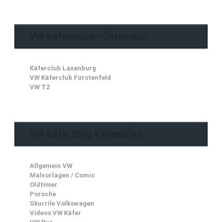
VW Käferclubs - Österreich
Käferclub Laxenburg
VW Käferclub Fürstenfeld
VW T2
VW Käfer Blog Kategorien
Allgemein VW
Malvorlagen / Comic
Oldtimer
Porsche
Skurrile Volkswagen
Videos VW Käfer