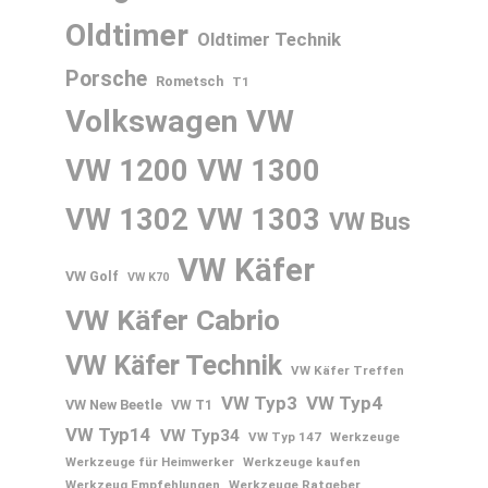
Oldtimer
Oldtimer Technik
Porsche
Rometsch
T1
Volkswagen
VW
VW 1200
VW 1300
VW 1302
VW 1303
VW Bus
VW Käfer
VW Golf
VW K70
VW Käfer Cabrio
VW Käfer Technik
VW Käfer Treffen
VW Typ3
VW Typ4
VW New Beetle
VW T1
VW Typ14
VW Typ34
VW Typ 147
Werkzeuge
Werkzeuge für Heimwerker
Werkzeuge kaufen
Werkzeug Empfehlungen
Werkzeuge Ratgeber