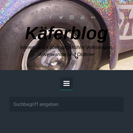
Zum Hauptinhalt springen
Käferblog
Interessantes über luftgekühlte Volkswagen,
Artverwandte und Oldtimer