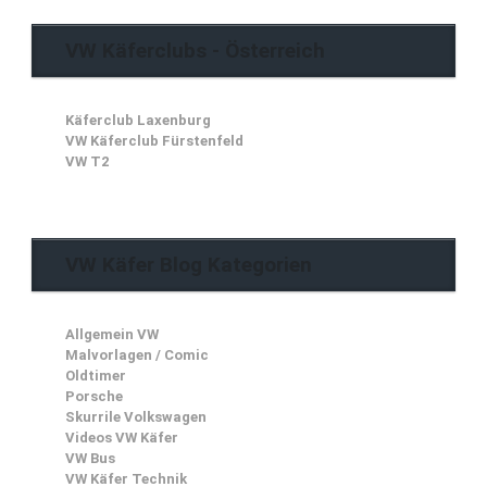
VW Käferclubs - Österreich
Käferclub Laxenburg
VW Käferclub Fürstenfeld
VW T2
VW Käfer Blog Kategorien
Allgemein VW
Malvorlagen / Comic
Oldtimer
Porsche
Skurrile Volkswagen
Videos VW Käfer
VW Bus
VW Käfer Technik