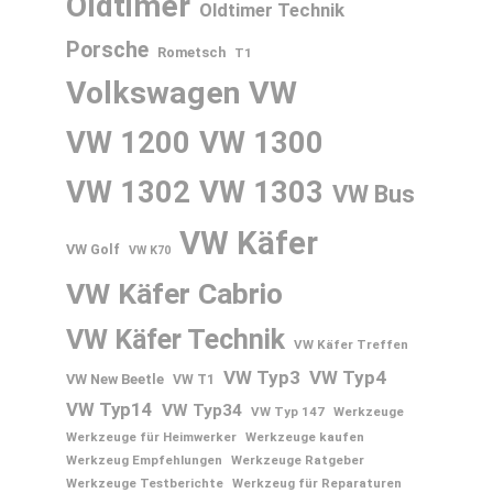
Oldtimer
Oldtimer Technik
Porsche
Rometsch
T1
Volkswagen
VW
VW 1200
VW 1300
VW 1302
VW 1303
VW Bus
VW Käfer
VW Golf
VW K70
VW Käfer Cabrio
VW Käfer Technik
VW Käfer Treffen
VW Typ3
VW Typ4
VW New Beetle
VW T1
VW Typ14
VW Typ34
VW Typ 147
Werkzeuge
Werkzeuge für Heimwerker
Werkzeuge kaufen
Werkzeug Empfehlungen
Werkzeuge Ratgeber
Werkzeuge Testberichte
Werkzeug für Reparaturen