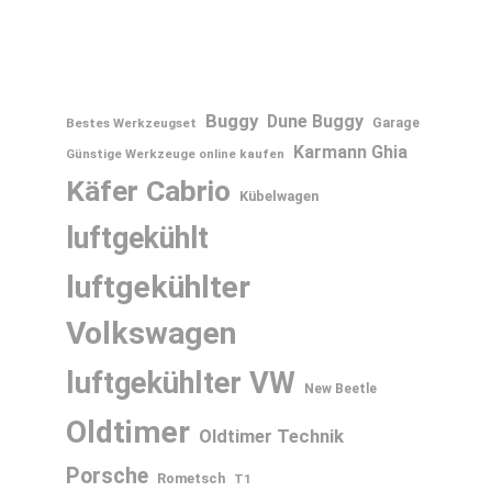
Buggy
Dune Buggy
Bestes Werkzeugset
Garage
Karmann Ghia
Günstige Werkzeuge online kaufen
Käfer Cabrio
Kübelwagen
luftgekühlt
luftgekühlter
Volkswagen
luftgekühlter VW
New Beetle
Oldtimer
Oldtimer Technik
Porsche
Rometsch
T1